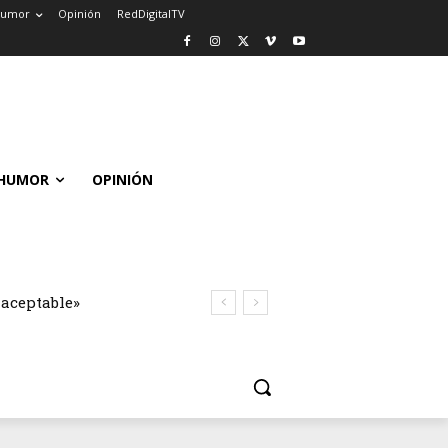
umor
Opinión
RedDigitalTV
HUMOR
OPINIÓN
naceptable»