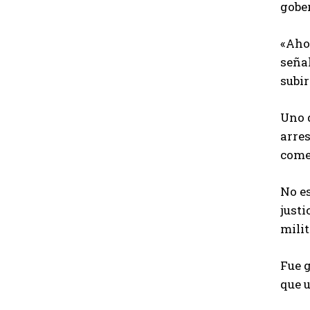
gobe
«Aho
señal
subir
Uno d
arre
comet
No es
justi
milit
Fue g
que u