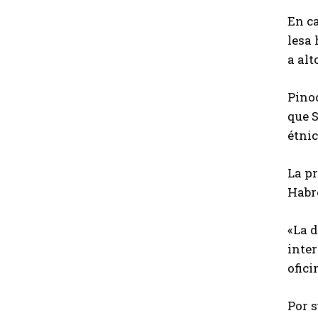
En ca
lesa 
a alt
Pinoc
que S
étnic
La pr
Habré
«La d
inter
ofici
Por s