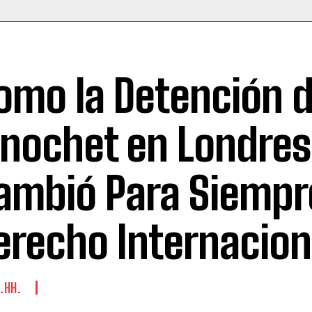
omo la Detención 
inochet en Londres
ambió Para Siempr
erecho Internacion
.HH.