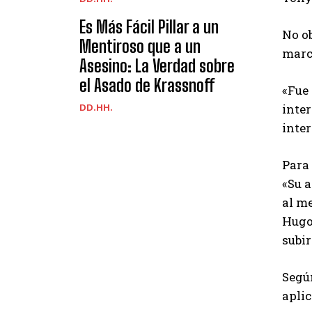
Es Más Fácil Pillar a un
No o
Mentiroso que a un
marc
Asesino: La Verdad sobre
el Asado de Krassnoff
«Fue 
inter
DD.HH.
inter
Para 
«Su a
al me
Hugo 
subi
Según
aplic