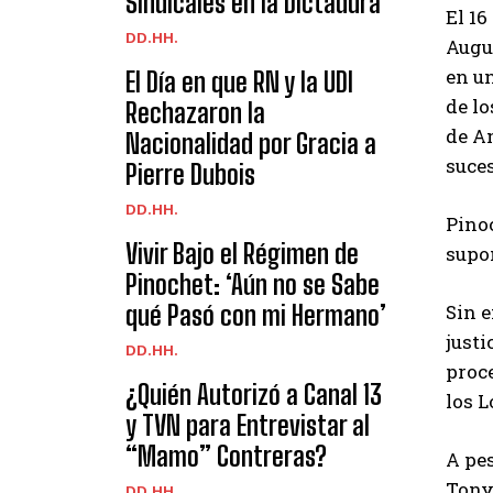
Sindicales en la Dictadura’
El 16
DD.HH.
Augus
en un
El Día en que RN y la UDI
de lo
Rechazaron la
de A
Nacionalidad por Gracia a
suces
Pierre Dubois
DD.HH.
Pinoc
Vivir Bajo el Régimen de
supo
Pinochet: ‘Aún no se Sabe
qué Pasó con mi Hermano’
Sin e
justi
DD.HH.
proce
¿Quién Autorizó a Canal 13
los 
y TVN para Entrevistar al
“Mamo” Contreras?
A pes
Tony 
DD.HH.