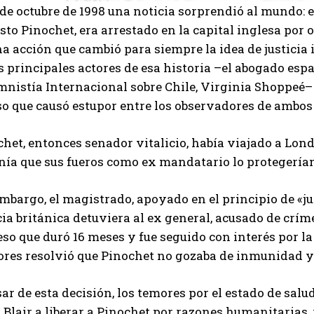
 de octubre de 1998 una noticia sorprendió al mundo: e
to Pinochet, era arrestado en la capital inglesa por 
a acción que cambió para siempre la idea de justicia
s principales actores de esa historia –el abogado es
mnistía Internacional sobre Chile, Virginia Shoppeé–
o que causó estupor entre los observadores de ambos 
het, entonces senador vitalicio, había viajado a Lond
nía que sus fueros como ex mandatario lo protegerían
mbargo, el magistrado, apoyado en el principio de «ju
cia británica detuviera al ex general, acusado de cr
so que duró 16 meses y fue seguido con interés por l
Lores resolvió que Pinochet no gozaba de inmunidad y
ar de esta decisión, los temores por el estado de salu
Blair a liberar a Pinochet por razones humanitarias, 