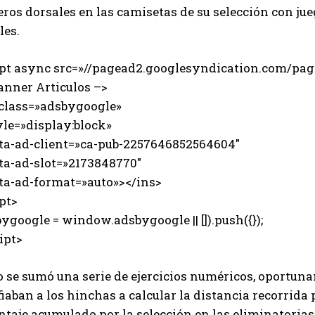
ros dorsales en las camisetas de su selección con j
les.
ipt async src=»//pagead2.googlesyndication.com/page
anner Articulos –>
 class=»adsbygoogle»
e=»display:block»
-ad-client=»ca-pub-2257646852564604″
-ad-slot=»2173848770″
-ad-format=»auto»></ins>
pt>
ygoogle = window.adsbygoogle || []).push({});
ipt>
o se sumó una serie de ejercicios numéricos, oportun
iaban a los hinchas a calcular la distancia recorrida 
ntaje acumulado por la selección en las eliminatorias