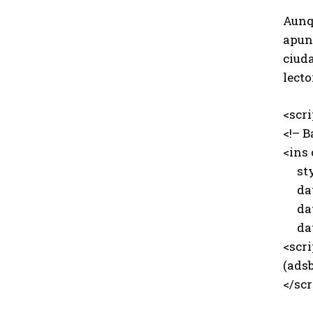
Aunqu
apunt
ciud
lecto
<scr
<!– B
<ins
styl
data
data
data
<scri
(adsb
</scr