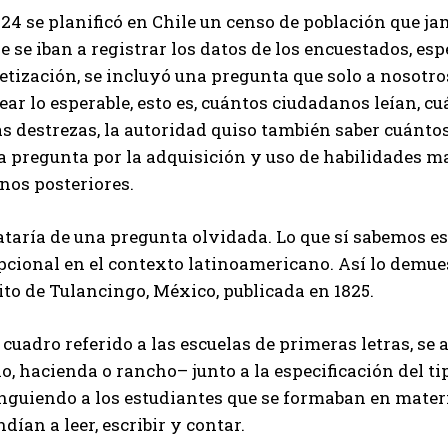
24 se planificó en Chile un censo de población que jam
 se iban a registrar los datos de los encuestados, es
etización, se incluyó una pregunta que solo a nosotr
ear lo esperable, esto es, cuántos ciudadanos leían, 
s destrezas, la autoridad quiso también saber cuántos
la pregunta por la adquisición y uso de habilidades 
nos posteriores.
ataría de una pregunta olvidada. Lo que sí sabemos e
cional en el contexto latinoamericano. Así lo demues
ito de Tulancingo, México, publicada en 1825.
 cuadro referido a las escuelas de primeras letras, se 
o, hacienda o rancho– junto a la especificación del ti
nguiendo a los estudiantes que se formaban en materi
dían a leer, escribir y contar.