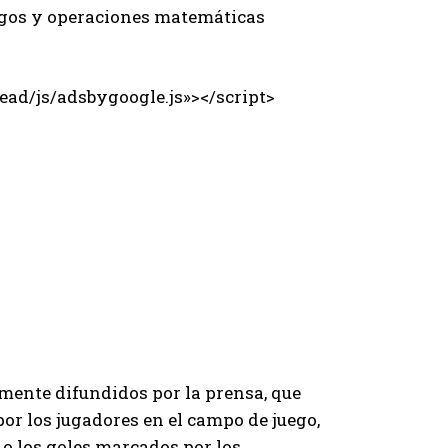
uegos y operaciones matemáticas
ad/js/adsbygoogle.js»></script>
amente difundidos por la prensa, que
por los jugadores en el campo de juego,
 o los goles marcados por los