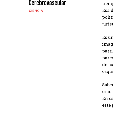
Cerebrovascular
tiemp
Esa 
CIENCIA
polít
juris
Es un
image
parti
parec
del c
esqu
Sabem
cruci
En es
este 