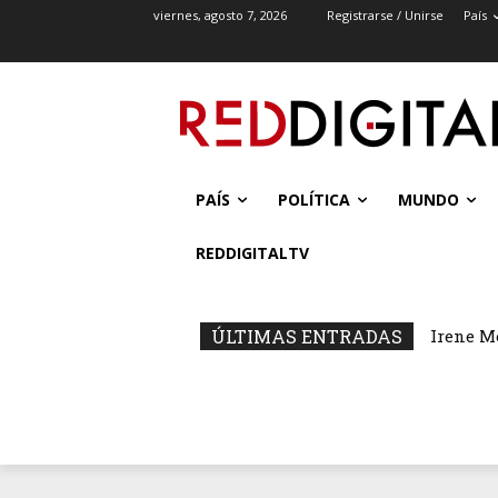
viernes, agosto 7, 2026
Registrarse / Unirse
País
PAÍS
POLÍTICA
MUNDO
REDDIGITALTV
ÚLTIMAS ENTRADAS
Irene M