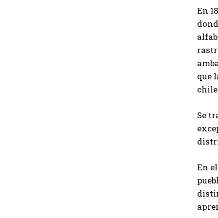
En 18
donde
alfab
rastr
amba
que 
chile
Se tr
excep
distr
En el
puebl
disti
apren