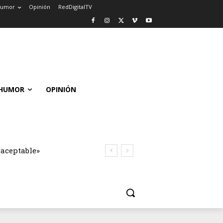
umor
Opinión
RedDigitalTV
HUMOR
OPINIÓN
naceptable»