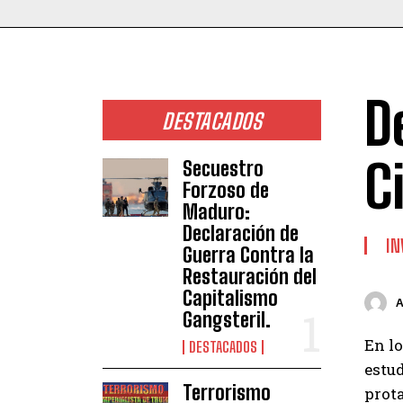
D
DESTACADOS
C
Secuestro
Forzoso de
Maduro:
Declaración de
IN
Guerra Contra la
Restauración del
Capitalismo
Gangsteril.
En l
DESTACADOS
estu
Terrorismo
prot