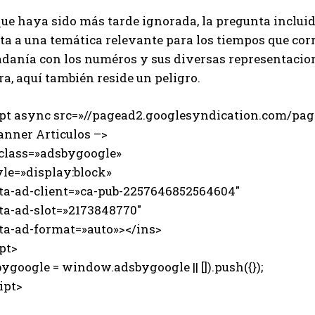
e haya sido más tarde ignorada, la pregunta incluida
a a una temática relevante para los tiempos que corre
adanía con los numéros y sus diversas representacio
ra, aquí también reside un peligro.
ipt async src=»//pagead2.googlesyndication.com/page
anner Articulos –>
 class=»adsbygoogle»
e=»display:block»
-ad-client=»ca-pub-2257646852564604″
-ad-slot=»2173848770″
-ad-format=»auto»></ins>
pt>
ygoogle = window.adsbygoogle || []).push({});
ipt>