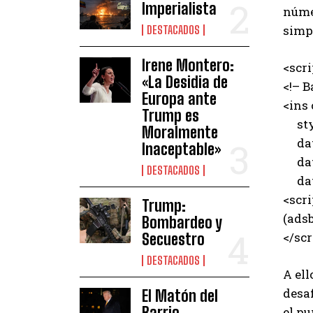
Imperialista
núme
simp
DESTACADOS
Irene Montero:
<scr
«La Desidia de
<!– B
Europa ante
<ins
Trump es
styl
Moralmente
data
Inaceptable»
data
DESTACADOS
data
<scri
Trump:
(adsb
Bombardeo y
</scr
Secuestro
DESTACADOS
A ell
desaf
El Matón del
Barrio
el pu