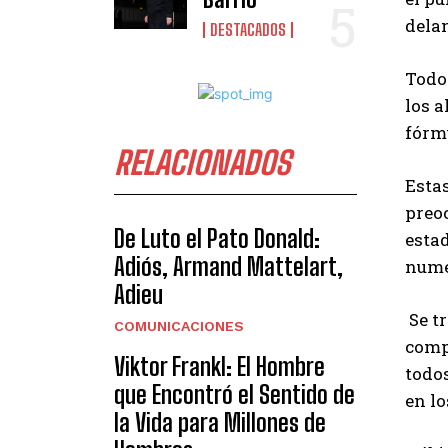
dela
DESTACADOS
Todo 
los a
fórm
RELACIONADOS
Estas
preo
De Luto el Pato Donald:
estad
Adiós, Armand Mattelart,
numé
Adieu
Se tr
COMUNICACIONES
compr
Viktor Frankl: El Hombre
todo
que Encontró el Sentido de
en lo
la Vida para Millones de