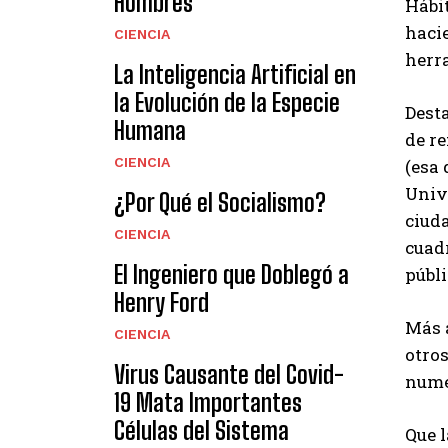
Hombres
Hábi
hacie
CIENCIA
herra
La Inteligencia Artificial en
la Evolución de la Especie
Desta
Humana
de re
CIENCIA
(esa 
Univ
¿Por Qué el Socialismo?
ciud
CIENCIA
cuad
El Ingeniero que Doblegó a
públi
Henry Ford
Más a
CIENCIA
otros
Virus Causante del Covid-
nume
19 Mata Importantes
Células del Sistema
Que 