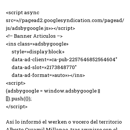
<script async
src=»//pagead2.googlesyndication.com/pagead/
js/adsbygoogle.js»></script>
<!– Banner Articulos –>
<ins class=»adsbygoogle»
style=»display:block»
data-ad-client=»ca-pub-2257646852564604″
data-ad-slot=»2173848770″
data-ad-format=»auto»></ins>
<script>
(adsbygoogle = window.adsbygoogle ||
[]).push({});
</script>
Así lo informó el werken o vocero del territorio
Alberto Curamil Millanao, tras reunirse con el