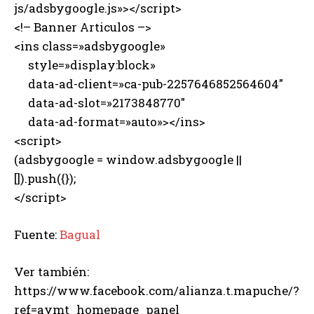
js/adsbygoogle.js»></script>
<!– Banner Articulos –>
<ins class=»adsbygoogle»
style=»display:block»
data-ad-client=»ca-pub-2257646852564604″
data-ad-slot=»2173848770″
data-ad-format=»auto»></ins>
<script>
(adsbygoogle = window.adsbygoogle ||
[]).push({});
</script>
Fuente:
Bagual
Ver también:
https://www.facebook.com/alianza.t.mapuche/?
ref=aymt_homepage_panel