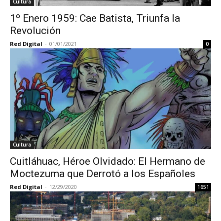
Cultura
1º Enero 1959: Cae Batista, Triunfa la
Revolución
Red Digital
-
01/01/2021
0
Cultura
Cuitláhuac, Héroe Olvidado: El Hermano de
Moctezuma que Derrotó a los Españoles
Red Digital
-
12/29/2020
1651