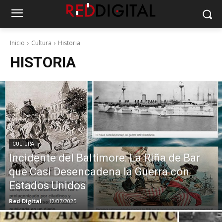
Inicio
Cultura
Historia
HISTORIA
CULTURA
Incidente del Baltimore: La Riña de Bar
que Casi Desencadena la Guerra con
Estados Unidos
Red Digital
-
12/07/2025