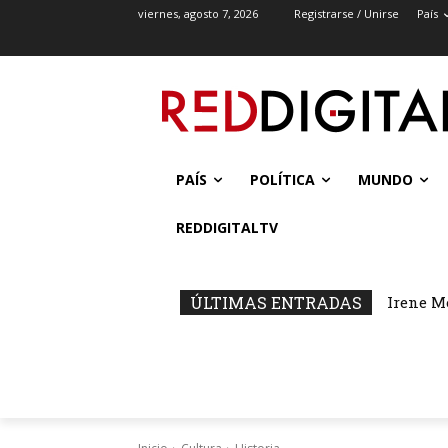
viernes, agosto 7, 2026
Registrarse / Unirse
País
PAÍS
POLÍTICA
MUNDO
REDDIGITALTV
ÚLTIMAS ENTRADAS
Irene M