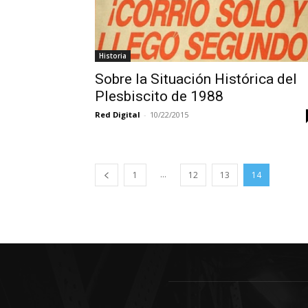
Historia
Sobre la Situación Histórica del
Plesbiscito de 1988
Red Digital
-
10/22/2015
...
1
12
13
14