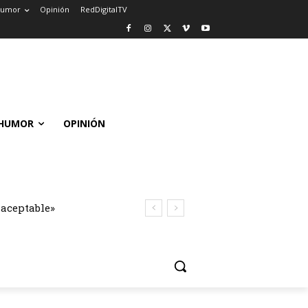
umor
Opinión
RedDigitalTV
HUMOR
OPINIÓN
naceptable»