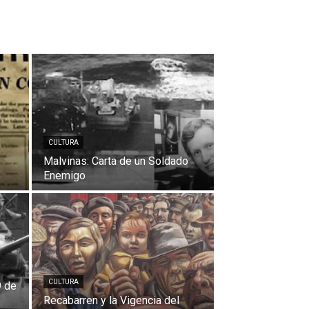
CULTURA
Malvinas: Carta de un Soldado
Enemigo
CULTURA
9 de
Recabarren y la Vigencia del