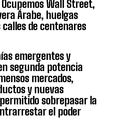
 Ocupemos Wall Street,
vera Árabe, huelgas
s calles de centenares
mías emergentes y
 en segunda potencia
nmensos mercados,
ductos y nuevas
permitido sobrepasar la
ntrarrestar el poder