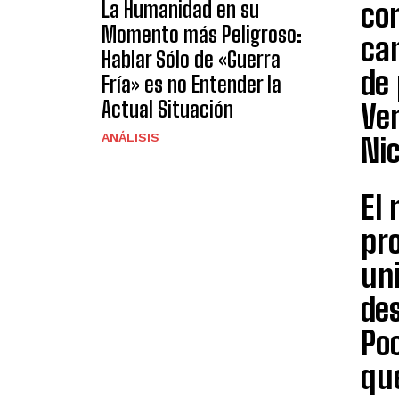
La Humanidad en su
co
Momento más Peligroso:
cam
Hablar Sólo de «Guerra
de 
Fría» es no Entender la
Actual Situación
Ven
ANÁLISIS
Ni
El 
pr
uni
des
Po
que