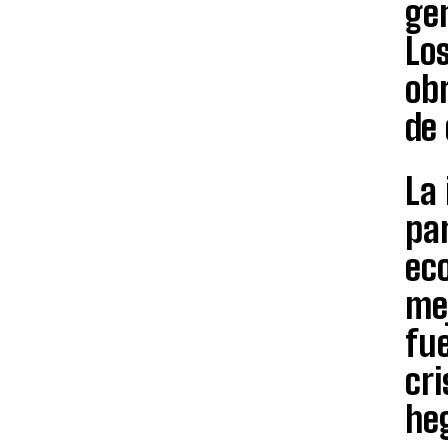
ge
Los
obr
de 
La
pa
ec
me
fu
cri
heg