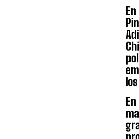
En 
Pin
Ad
Chi
pol
emp
los
En 
ma
gr
pro