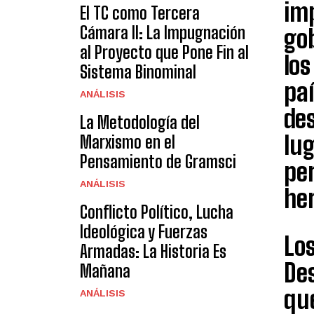
imp
El TC como Tercera
Cámara II: La Impugnación
gob
al Proyecto que Pone Fin al
los
Sistema Binominal
paí
ANÁLISIS
de
La Metodología del
lug
Marxismo en el
Pensamiento de Gramsci
per
ANÁLISIS
he
Conflicto Político, Lucha
Ideológica y Fuerzas
Lo
Armadas: La Historia Es
Des
Mañana
que
ANÁLISIS