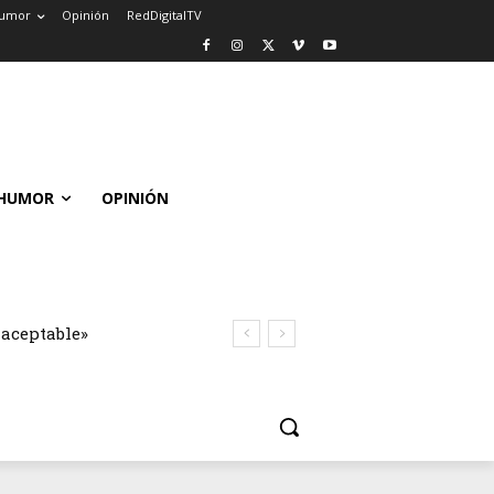
umor
Opinión
RedDigitalTV
HUMOR
OPINIÓN
naceptable»