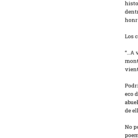
histo
dentr
honra
Los c
“…A v
mont
vient
Podrí
eco d
abuel
de el
No p
poema