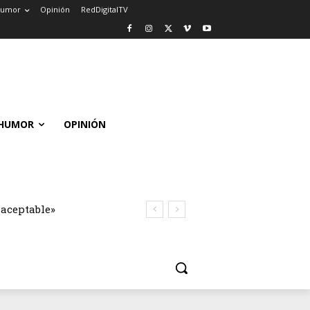
umor
Opinión
RedDigitalTV
HUMOR
OPINIÓN
naceptable»