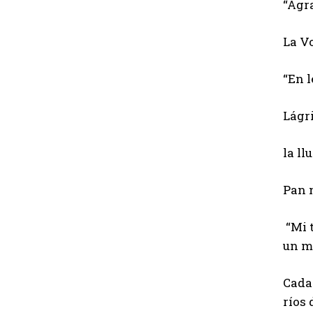
“Agra
La Vo
“En 
Lágr
la ll
Pan 
“Mi t
un m
Cada 
ríos 