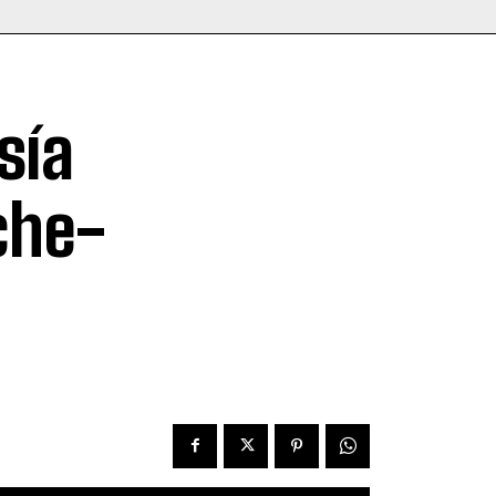
sía
che-