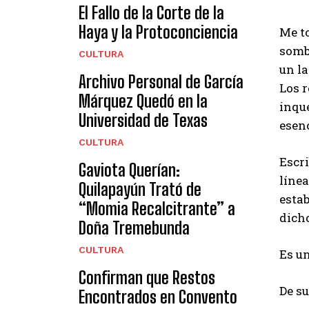
El Fallo de la Corte de la
Haya y la Protoconciencia
Me to
sombr
CULTURA
un la
Archivo Personal de García
Los r
Márquez Quedó en la
inque
Universidad de Texas
esenc
CULTURA
Escri
Gaviota Querían:
línea
Quilapayún Trató de
estab
“Momia Recalcitrante” a
dicho
Doña Tremebunda
CULTURA
Es u
Confirman que Restos
De su
Encontrados en Convento