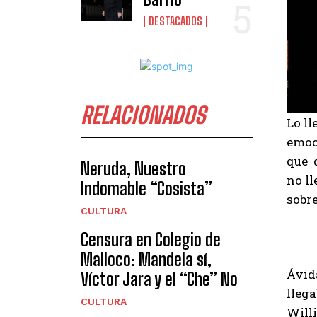
DESTACADOS
RELACIONADOS
Lo l
emoc
que d
Neruda, Nuestro
no ll
Indomable “Cosista”
sobre
CULTURA
Censura en Colegio de
Malloco: Mandela sí,
Ávida
Víctor Jara y el “Che” No
llega
CULTURA
Willi