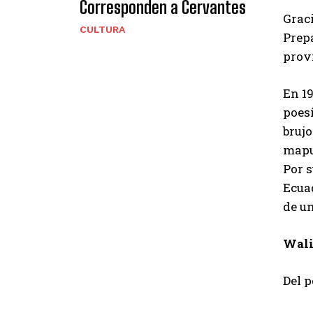
Corresponden a Cervantes
Graci
CULTURA
Prepa
provi
En 19
poesí
brujo
mapu
Por s
Ecua
de un
Wali
Del p