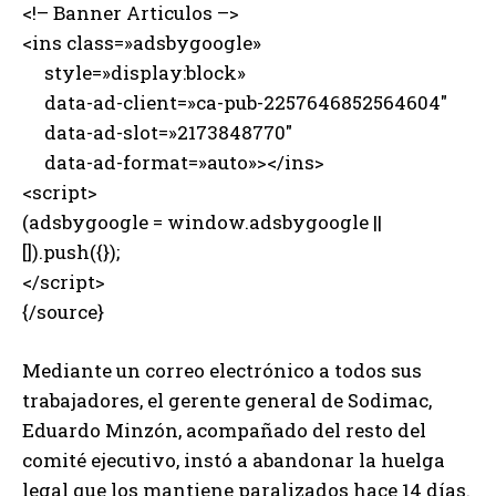
<!– Banner Articulos –>
<ins class=»adsbygoogle»
style=»display:block»
data-ad-client=»ca-pub-2257646852564604″
data-ad-slot=»2173848770″
data-ad-format=»auto»></ins>
<script>
(adsbygoogle = window.adsbygoogle ||
[]).push({});
</script>
{/source}
Mediante un correo electrónico a todos sus
trabajadores, el gerente general de Sodimac,
Eduardo Minzón, acompañado del resto del
comité ejecutivo, instó a abandonar la huelga
legal que los mantiene paralizados hace 14 días.