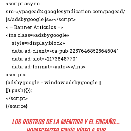
<script async
src=»//pagead2.googlesyndication.com/pagead/
js/adsbygoogle.js»></script>
<!– Banner Articulos –>
<ins class=»adsbygoogle»
style=»display:block»
data-ad-client=»ca-pub-2257646852564604″
data-ad-slot=»2173848770″
data-ad-format=»auto»></ins>
<script>
(adsbygoogle = window.adsbygoogle ||
[]).push({});
</script>
{/source}
LOS ROSTROS DE LA MENTIRA Y EL ENGAÑO…
HOMECENTER ENVÍA VÍDEO A SUS