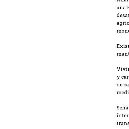
una 
desa
agric
monop
Exist
mante
Vivi
y ca
de c
medi
Seña
inte
tran