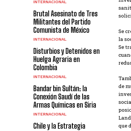
INTERNACIONAL
sanit
Brutal Asesinato de Tres
solic
Militantes del Partido
Comunista de México
Se c
la so
INTERNACIONAL
Se tr
Disturbios y Detenidos en
cuand
Huelga Agraria en
reduc
Colombia
INTERNACIONAL
Tamb
de m
Bandar bin Sultán: la
inve
Conexión Saudí de las
soci
Armas Químicas en Siria
posic
INTERNACIONAL
Land
Chile y la Estrategia
que 