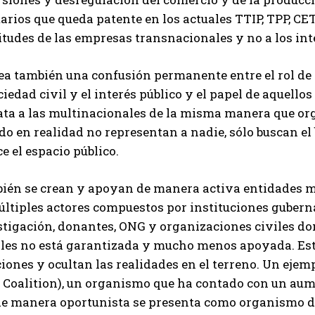
arios que queda patente en los actuales TTIP, TPP, C
itudes de las empresas transnacionales y no a los int
rea también una confusión permanente entre el rol de
ciedad civil y el interés público y el papel de aquello
ata a las multinacionales de la misma manera que org
o en realidad no representan a nadie, sólo buscan el b
e el espacio público.
ién se crean y apoyan de manera activa entidades m
últiples actores compuestos por instituciones guber
stigación, donantes, ONG y organizaciones civiles d
ales no está garantizada y mucho menos apoyada. Esto
iones y ocultan las realidades en el terreno. Un ejempl
 Coalition), un organismo que ha contado con un aum
de manera oportunista se presenta como organismo d