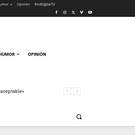
umor
Opinión
RedDigitalTV
HUMOR
OPINIÓN
naceptable»