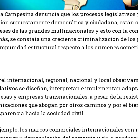
a Campesina denuncia que los procesos legislativos y
sión supuestamente democrática y ciudadana, están 
eses de las grandes multinacionales y esto con la com
ás, se constata una creciente criminalización de los
impunidad estructural respecto a los crímenes comet
vel internacional, regional, nacional y local observ
slativos se diseñan, interpretan e implementan adaptá
esas y empresas transnacionales, a pesar de la resis
izaciones que abogan por otros caminos y por el bien
parencia hacia la sociedad civil.
ejemplo, los marcos comerciales internacionales con
siones y desregulación del comercio y de la producci