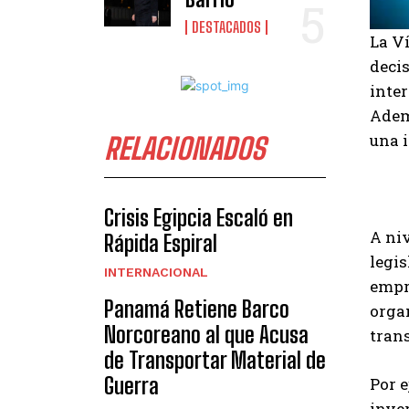
DESTACADOS
La Ví
deci
inter
Adem
una 
RELACIONADOS
Crisis Egipcia Escaló en
A ni
Rápida Espiral
legi
INTERNACIONAL
empr
Panamá Retiene Barco
organ
Norcoreano al que Acusa
trans
de Transportar Material de
Guerra
Por 
inver