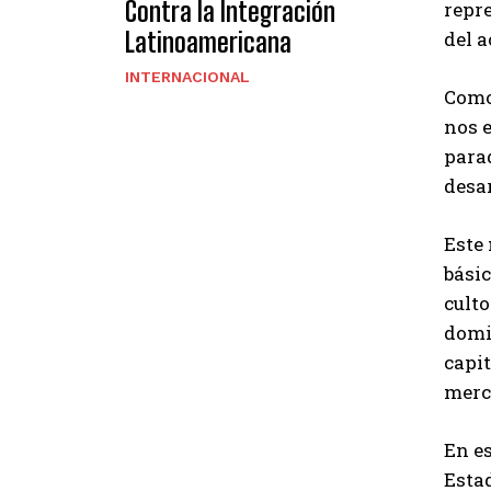
Contra la Integración
repre
Latinoamericana
del a
INTERNACIONAL
Como
nos 
parad
desa
Este
básic
culto
domi
capit
merc
En es
Estad