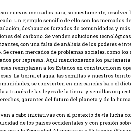
rean nuevos mercados para, supuestamente, resolver
reado. Un ejemplo sencillo de ello son los mercados 
culación, deshaucios forzados de comunidades y más 
iones del carbono. Se venden soluciones tecnológicas
lizantes, con una falta de análisis de los poderes e in
. Se crean mercados de problemas sociales, como los 
tados por represas. Aquí mencionamos los partenaria
esas reemplazan a los Estados en construcciones opa
sas. La tierra, el agua, las semillas y nuestros terri
omunidades, se convierten en mercancías bajo el dicta
da a través de las leyes de la tierra y semillas orqu
erechos, garantes del futuro del planeta y de la hum
evan a cabo iniciativas con el pretexto de «la lucha 
licidad de los países occidentales y con presión so
nza para la Seguridad Alimentaria y Nutrición (Nasan