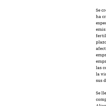
Se c
ha c
espe
emis
ferti
plazo
afec
empr
empre
las c
la vi
sus d
Se ll
comp
Alia