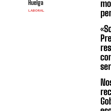
mon
Huelga
per
LABORAL
«So
Pr
res
co
ser
No
re
Gob
es