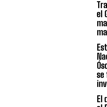
Tra
el 
ma
ma
Est
Na
Ós
se 
inv
El 