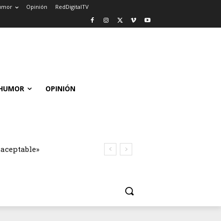
umor
Opinión
RedDigitalTV
HUMOR
OPINIÓN
naceptable»