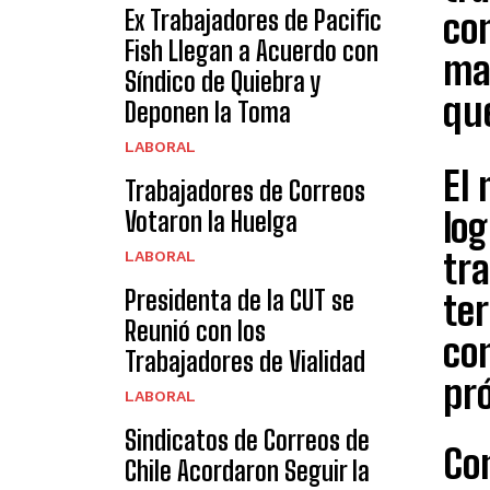
Ex Trabajadores de Pacific
con
Fish Llegan a Acuerdo con
man
Síndico de Quiebra y
qu
Deponen la Toma
LABORAL
El 
Trabajadores de Correos
log
Votaron la Huelga
tra
LABORAL
Presidenta de la CUT se
te
Reunió con los
co
Trabajadores de Vialidad
pró
LABORAL
Sindicatos de Correos de
Con
Chile Acordaron Seguir la