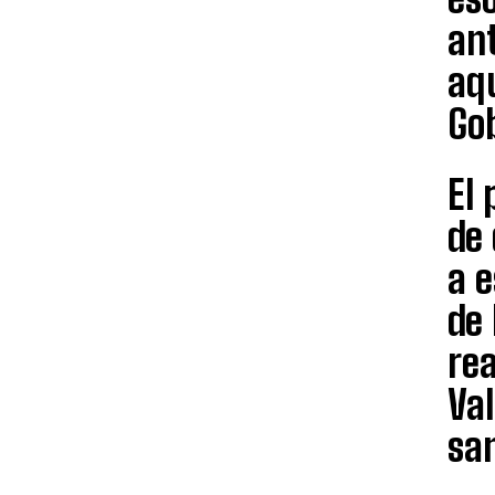
ant
aq
Go
El 
de 
a e
de
rea
Val
san