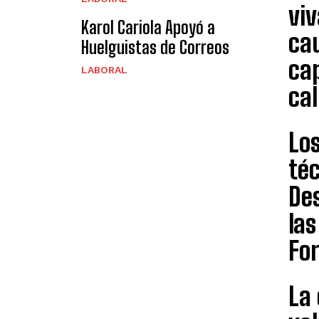
viv
Karol Cariola Apoyó a
cau
Huelguistas de Correos
ca
LABORAL
cal
Los
té
Des
las
For
La 