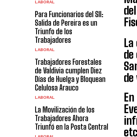
LABORAL
del
Para Funcionarios del SII:
Fis
Salida de Pereira es un
Triunfo de los
Trabajadores
La 
LABORAL
de 
Trabajadores Forestales
Sa
de Valdivia cumplen Diez
de 
Días de Huelga y Bloquean
Celulosa Arauco
En 
LABORAL
Eve
La Movilización de los
Trabajadores Ahora
inf
Triunfó en la Posta Central
etc
LABORAL