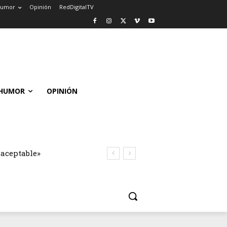
umor
Opinión
RedDigitalTV
HUMOR
OPINIÓN
naceptable»