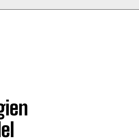
e
gien
el