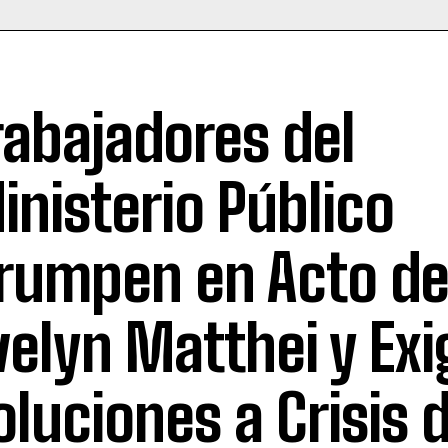
rabajadores del
inisterio Público
rrumpen en Acto d
velyn Matthei y Exi
oluciones a Crisis d