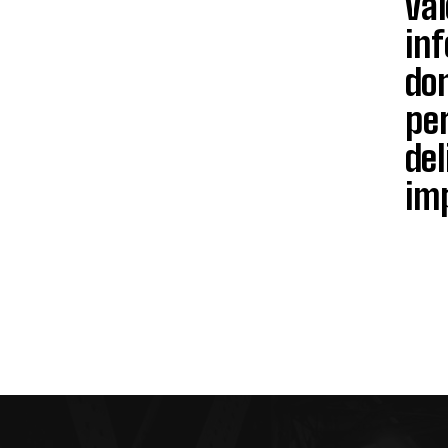
val
in
don
per
del
imp