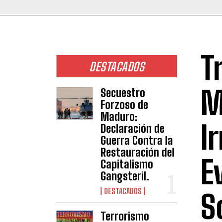
T
DESTACADOS
M
Secuestro
Forzoso de
Maduro:
I
Declaración de
Guerra Contra la
Restauración del
E
Capitalismo
Gangsteril.
DESTACADOS
S
Terrorismo