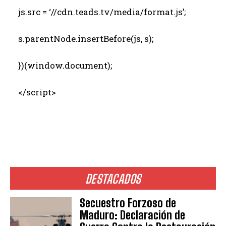
js.src = ‘//cdn.teads.tv/media/format.js’;
s.parentNode.insertBefore(js, s);
})(window.document);
</script>
DESTACADOS
Secuestro Forzoso de
Maduro: Declaración de