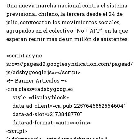
Una nueva marcha nacional contra el sistema
previsional chileno, la tercera desde el 24 de
julio, convocaron los movimientos sociales,
agrupados en el colectivo “No + AFP”, en la que
esperan reunir más de un millón de asistentes.
<script async
src=»//pagead2.googlesyndication.com/pagead/
js/adsbygoogle.js»></script>
<!– Banner Articulos –>
<ins class=»adsbygoogle»
style=»display:block»
data-ad-client=»ca-pub-2257646852564604″
data-ad-slot=»2173848770″
data-ad-format=»auto»></ins>
<script>