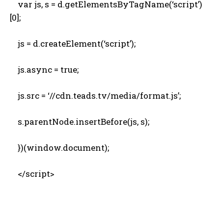
var js, s = d.getElementsByTagName(‘script’)
[0];
js = d.createElement(‘script’);
js.async = true;
js.src = ‘//cdn.teads.tv/media/format.js’;
s.parentNode.insertBefore(js, s);
})(window.document);
</script>