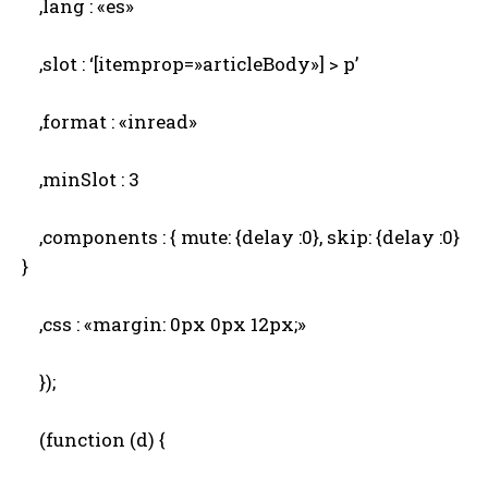
,lang : «es»
,slot : ‘[itemprop=»articleBody»] > p’
,format : «inread»
,minSlot : 3
,components : { mute: {delay :0}, skip: {delay :0}
}
,css : «margin: 0px 0px 12px;»
});
(function (d) {