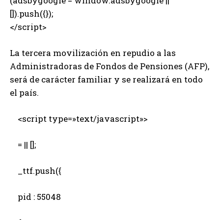
(adsbygoogle = window.adsbygoogle ||
[]).push({});
</script>
La tercera movilización en repudio a las
Administradoras de Fondos de Pensiones (AFP),
será de carácter familiar y se realizará en todo
el país.
<script type=»text/javascript»>
= || [];
_ttf.push({
pid : 55048