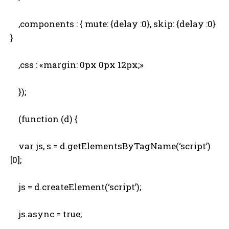
,components : { mute: {delay :0}, skip: {delay :0}
}
,css : «margin: 0px 0px 12px;»
});
(function (d) {
var js, s = d.getElementsByTagName(‘script’)
[0];
js = d.createElement(‘script’);
js.async = true;