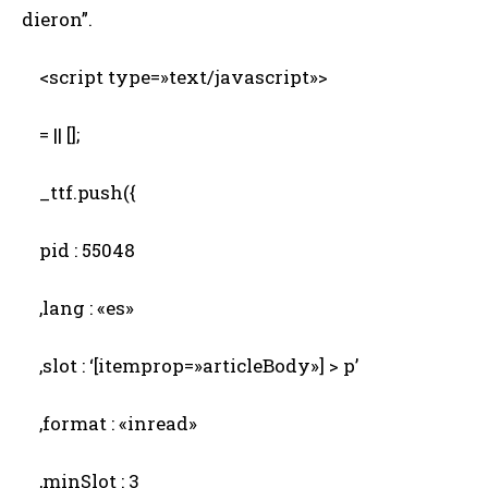
dieron”.
<script type=»text/javascript»>
= || [];
_ttf.push({
pid : 55048
,lang : «es»
,slot : ‘[itemprop=»articleBody»] > p’
,format : «inread»
,minSlot : 3