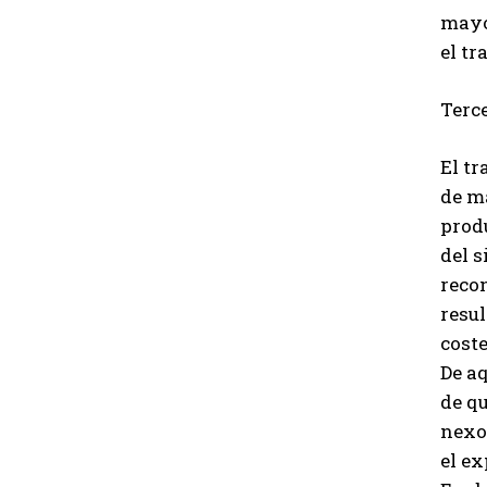
mayo
el tr
Terce
El tr
de ma
produ
del s
recon
resul
coste
De aq
de qu
nexo 
el ex