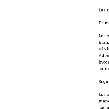
Las 
Prim
Los 
huma
a lo 
Adem
inco
solit
Segun
Los 
maner
socia