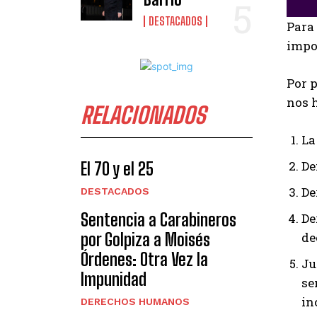
DESTACADOS
Para 
impor
Por 
nos 
RELACIONADOS
La
De
El 70 y el 25
De
DESTACADOS
Sentencia a Carabineros
De
por Golpiza a Moisés
de
Órdenes: Otra Vez la
Ju
Impunidad
se
in
DERECHOS HUMANOS