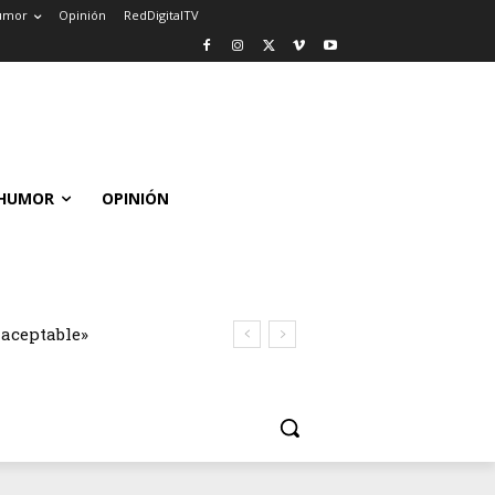
umor
Opinión
RedDigitalTV
HUMOR
OPINIÓN
naceptable»