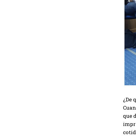
¿De 
Cuan
que d
impre
cotid