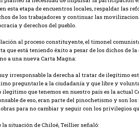
lí planteó la necesidad de impulsar la participación e
en esta etapa de encuentros locales, respaldar las ref
chos de los trabajadores y continuar las movilizacio
cracia y derechos del pueblo.
elación al proceso constituyente, el timonel comunis
ta que está teniendo éxito a pesar de los dichos de la 
no a una nueva Carta Magna:
uy irresponsable la derecha al tratar de ilegítimo est
timo preguntarle a la ciudadanía y que libre y volun
 ilegítimo que tenemos en nuestro país es la actual C
onsable de eso, eran parte del pinochetismo y son lo
obras para no cambiar y seguir con los privilegios q
 la situación de Chiloé, Teillier señaló: