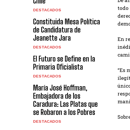
Chile
De al
todo 
DESTACADOS
dere
Constituida Mesa Política
demo
de Candidatura de
Jeanette Jara
En r
inédi
DESTACADOS
cami
El Futuro se Define en la
Primaria Oficialista
“Es m
DESTACADOS
ilegí
único
María José Hoffman,
resp
Embajadora de los
mani
Caradura: Las Platas que
se Robaron a los Pobres
Sobre
DESTACADOS