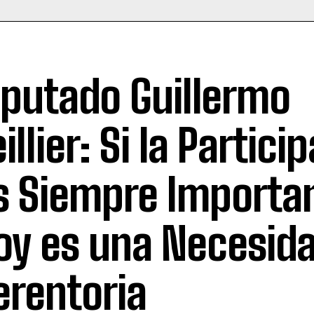
iputado Guillermo
illier: Si la Partici
s Siempre Importa
oy es una Necesid
erentoria