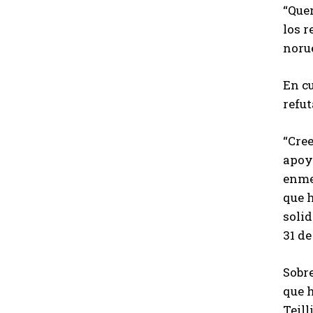
“Quer
los r
norue
En c
refut
“Cree
apoy
enmen
que h
solid
31 d
Sobre
que h
Teill