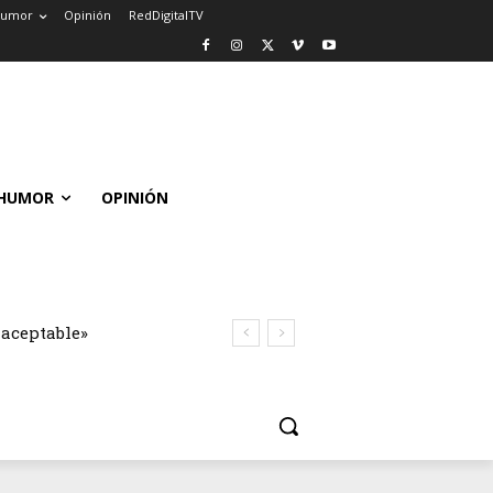
umor
Opinión
RedDigitalTV
HUMOR
OPINIÓN
naceptable»