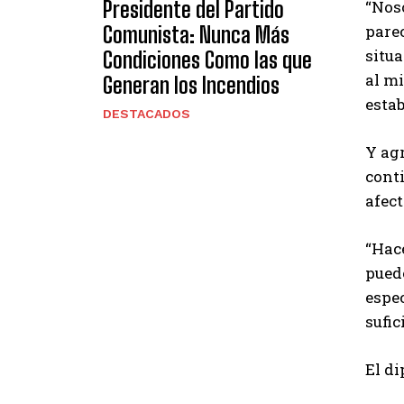
Presidente del Partido
“Noso
parec
Comunista: Nunca Más
situ
Condiciones Como las que
al m
Generan los Incendios
estab
DESTACADOS
Y agr
conti
afec
“Hac
puede
espec
sufic
El d