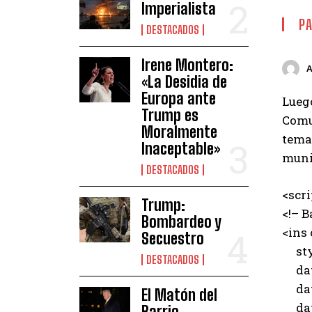
Imperialista
PA
DESTACADOS
Irene Montero:
«La Desidia de
Europa ante
Luego
Trump es
Comun
Moralmente
temas
Inaceptable»
munic
DESTACADOS
<scr
Trump:
<!– B
Bombardeo y
<ins
Secuestro
styl
DESTACADOS
data
data
El Matón del
data
Barrio