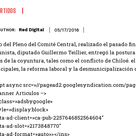
RTIDOS
Red Digital
05/17/2016
AUTHOR:
 del Pleno del Comité Central, realizado el pasado fi
ista, diputado Guillermo Teillier, entregó la postura 
 de la coyuntura, tales como el conflicto de Chiloé. e
ipales, la reforma laboral y la desmunicipalización d
ipt async src=»//pagead2.googlesyndication.com/page
anner Articulos –>
 class=»adsbygoogle»
e=»display:block»
-ad-client=»ca-pub-2257646852564604″
-ad-slot=»2173848770″
-ad-format=»auto»></ins>