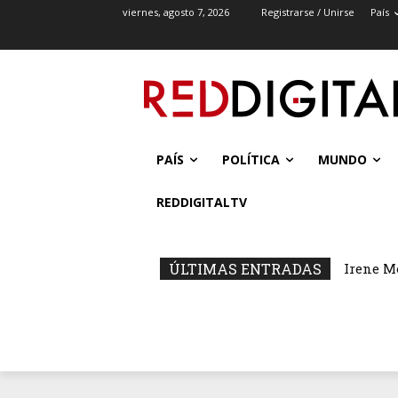
viernes, agosto 7, 2026
Registrarse / Unirse
País
PAÍS
POLÍTICA
MUNDO
REDDIGITALTV
ÚLTIMAS ENTRADAS
Irene M