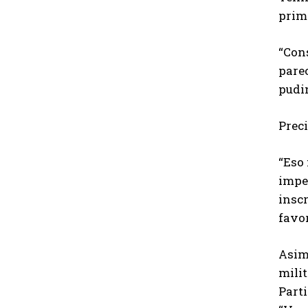
prima
“Cons
pare
pudim
Preci
“Eso 
impe
inscr
favo
Asim
milit
Parti