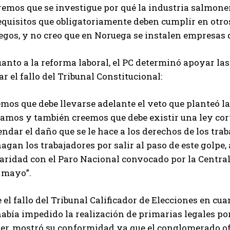
emos que se investigue por qué la industria salmoner
equisitos que obligatoriamente deben cumplir en otro
gos, y no creo que en Noruega se instalen empresas d
uanto a la reforma laboral, el PC determinó apoyar l
ar el fallo del Tribunal Constitucional:
mos que debe llevarse adelante el veto que planteó la
amos y también creemos que debe existir una ley cort
dar el daño que se le hace a los derechos de los trab
agan los trabajadores por salir al paso de este golpe
aridad con el Paro Nacional convocado por la Central
e mayo”.
 el fallo del Tribunal Calificador de Elecciones en cua
abía impedido la realización de primarias legales po
ier, mostró su conformidad ya que el conglomerado ofi