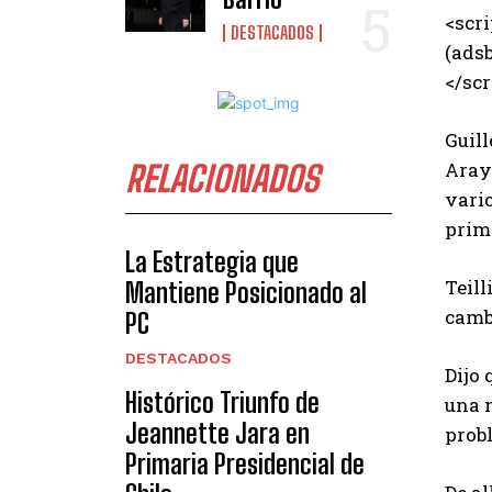
<scri
DESTACADOS
(adsb
</scr
Guill
Araya
RELACIONADOS
vario
prime
La Estrategia que
Teill
Mantiene Posicionado al
camb
PC
DESTACADOS
Dijo 
Histórico Triunfo de
una 
Jeannette Jara en
prob
Primaria Presidencial de