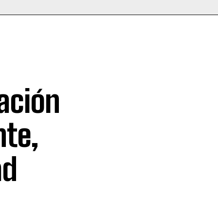
pación
nte,
ad