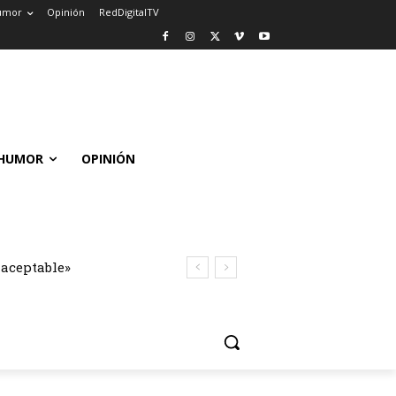
umor
Opinión
RedDigitalTV
HUMOR
OPINIÓN
naceptable»