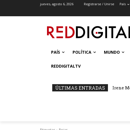
jueves, agosto 6, 2026
Registrarse / Unirse
País
PAÍS
POLÍTICA
MUNDO
REDDIGITALTV
ÚLTIMAS ENTRADAS
Irene M
Etiquetas
Rejas