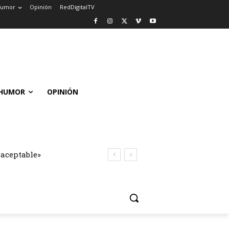
umor
Opinión
RedDigitalTV
HUMOR
OPINIÓN
naceptable»