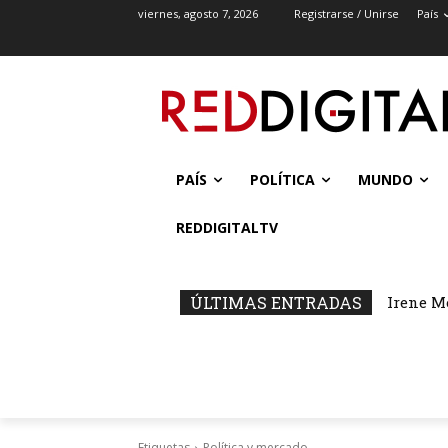
viernes, agosto 7, 2026
Registrarse / Unirse
País
PAÍS
POLÍTICA
MUNDO
REDDIGITALTV
ÚLTIMAS ENTRADAS
Irene M
Etiquetas
Política y mercado