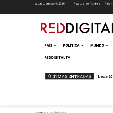
sábado, agosto 8, 2026
Registrarse / Unirse
País
PAÍS
POLÍTICA
MUNDO
REDDIGITALTV
ÚLTIMAS ENTRADAS
Irene M
Etiquetas
Debilitada