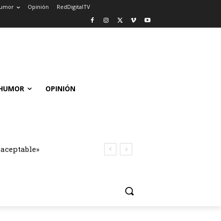
umor
Opinión
RedDigitalTV
HUMOR
OPINIÓN
naceptable»