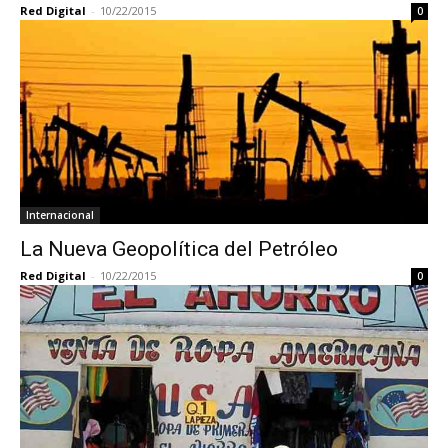
Red Digital
-
10/22/2015
0
Internacional
La Nueva Geopolítica del Petróleo
Red Digital
-
10/22/2015
0