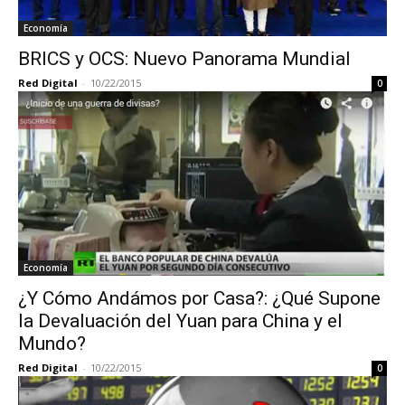
Economía
BRICS y OCS: Nuevo Panorama Mundial
Red Digital
-
10/22/2015
0
Economía
¿Y Cómo Andámos por Casa?: ¿Qué Supone
la Devaluación del Yuan para China y el
Mundo?
Red Digital
-
10/22/2015
0