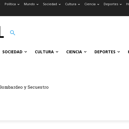
Política
Mundo
Sociedad
Cultura
Ciencia
Deportes
H
SOCIEDAD
CULTURA
CIENCIA
DEPORTES
ombardeo y Secuestro
tón del Barrio