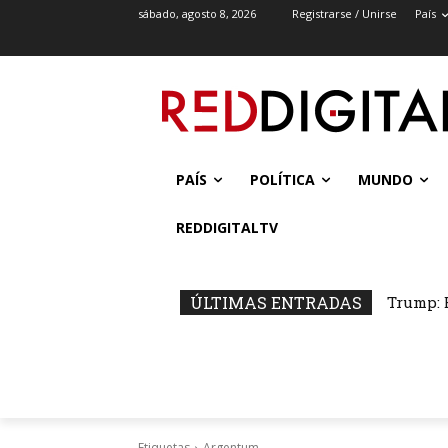
sábado, agosto 8, 2026
Registrarse / Unirse
País
PAÍS
POLÍTICA
MUNDO
REDDIGITALTV
ÚLTIMAS ENTRADAS
Trump: B
El Ma
Etiquetas
Argentum