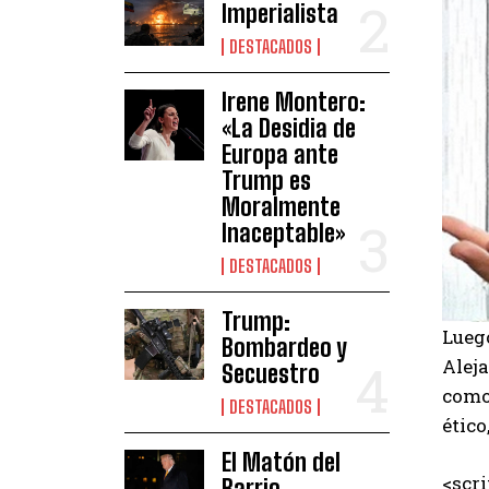
Imperialista
DESTACADOS
Irene Montero:
«La Desidia de
Europa ante
Trump es
Moralmente
Inaceptable»
DESTACADOS
Trump:
Lueg
Bombardeo y
Aleja
Secuestro
como
DESTACADOS
ético
El Matón del
<scr
Barrio