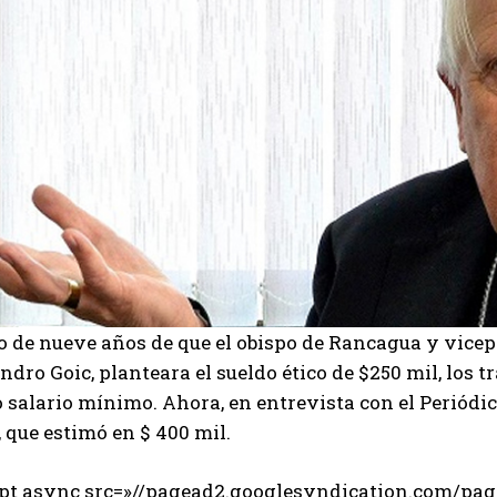
o de nueve años de que el obispo de Rancagua y vicep
ndro Goic, planteara el sueldo ético de $250 mil, los
 salario mínimo. Ahora, en entrevista con el Periódi
, que estimó en $ 400 mil.
ipt async src=»//pagead2.googlesyndication.com/page