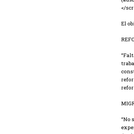
</scr
El ob
REF
“Falt
trab
const
refor
refo
MIGR
“No 
exper