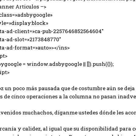
anner Articulos –>
 class=»adsbygoogle»
e=»display:block»
-ad-client=»ca-pub-2257646852564604″
-ad-slot=»2173848770″
-ad-format=»auto»></ins>
pt>
ygoogle = window.adsbygoogle || []).push({});
ipt>
oz un poco más pausada que de costumbre aún se deja 
s de cinco operaciones a la columna no pasan inadve
nvenidos muchachos, díganme ustedes dónde les acomo
rcanía y calidez, al igual que su disponibilidad para