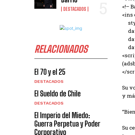
<!– B
DESTACADOS
<ins
styl
data
data
RELACIONADOS
data
<scri
(adsb
El 70 y el 25
</scr
DESTACADOS
Su v
El Sueldo de Chile
y má
DESTACADOS
“Bie
El Imperio del Miedo:
Guerra Perpetua y Poder
Su ce
Corporativo