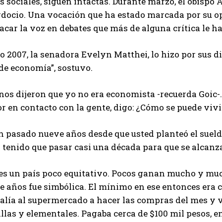
 sociales, siguen intactas. Durante marzo, el obispo 
rdocio. Una vocación que ha estado marcada por su op
acar la voz en debates que más de alguna crítica le h
o 2007, la senadora Evelyn Matthei, lo hizo por sus di
de economía”, sostuvo.
os dijeron que yo no era economista -recuerda Goic-.
r en contacto con la gente, digo: ¿Cómo se puede vivi
 pasado nueve años desde que usted planteó el sueldo
 tenido que pasar casi una década para que se alcanz
 es un país poco equitativo. Pocos ganan mucho y muc
 años fue simbólica. El mínimo en ese entonces era c
alía al supermercado a hacer las compras del mes y ve
illas y elementales. Pagaba cerca de $100 mil pesos,