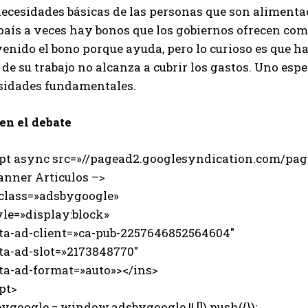
necesidades básicas de las personas que son alimentac
país a veces hay bonos que los gobiernos ofrecen como
enido el bono porque ayuda, pero lo curioso es que h
 de su trabajo no alcanza a cubrir los gastos. Uno espe
sidades fundamentales.
 en el debate
ipt async src=»//pagead2.googlesyndication.com/page
anner Articulos –>
 class=»adsbygoogle»
e=»display:block»
-ad-client=»ca-pub-2257646852564604″
-ad-slot=»2173848770″
-ad-format=»auto»></ins>
pt>
ygoogle = window.adsbygoogle || []).push({});