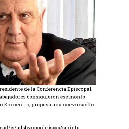
residente de la Conferencia Episcopal,
 trabajadores consiguieron ese monto
co Encuentro, propuso una nuevo suelto
ad/js/adsbygoogle.js»></script>