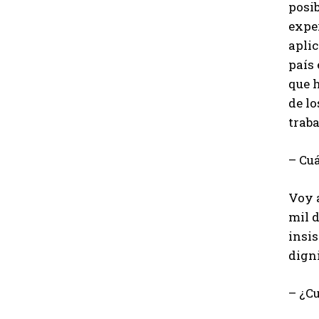
posib
exper
aplic
país
que h
de lo
traba
– Cuá
Voy a
mil d
insis
dign
– ¿Cu