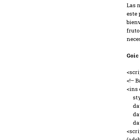
Las 
este 
bienv
fruto
nece
Goic
<scr
<!– B
<ins
styl
data
data
data
<scri
(adsb