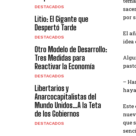
temas
DESTACADOS
sace
por s
Litio: El Gigante que
Despertó Tarde
El añ
DESTACADOS
idea 
Otro Modelo de Desarrollo:
Tres Medidas para
Algun
Reactivar la Economía
pasto
DESTACADOS
– Han
Libertarios y
haya
Anarcocapitalistas del
Mundo Unidos…A la Teta
Este
de los Gobiernos
nueve
que s
DESTACADOS
senc