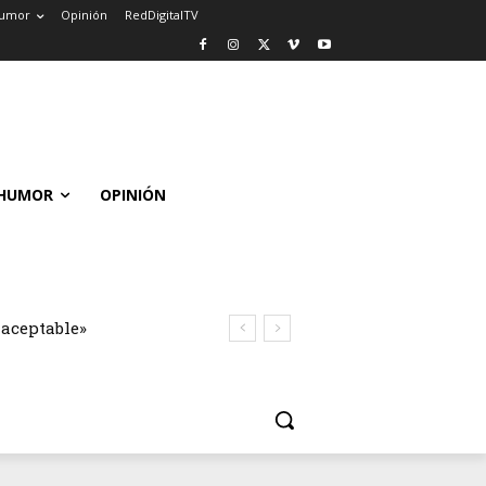
umor
Opinión
RedDigitalTV
HUMOR
OPINIÓN
naceptable»