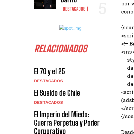
por v
DESTACADOS
cono
{sour
<scr
<!– B
RELACIONADOS
<ins
styl
data
El 70 y el 25
data
DESTACADOS
data
El Sueldo de Chile
<scri
(adsb
DESTACADOS
</scr
El Imperio del Miedo:
{/sou
Guerra Perpetua y Poder
Corporativo
Desde