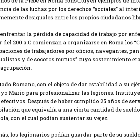
unos de la Plebe en Roma constituyen ejemplos de int
ncia de las luchas por los derechos “sociales” al inte
memente desiguales entre los propios ciudadanos libr
enfrentar la pérdida de capacidad de trabajo por enf
r del 200 a.C comienzan a organizarse en Roma los “C
aciones de trabajadores por oficios, navegantes, pan
ualistas y de socoros mutuos” cuyo sostenimiento er
 agrupación.
tado Romano, con el objeto de dar estabilidad a su ejér
yo Mario para profesionalizar las legiones. Instituye 
 efectivos. Después de haber cumplido 25 años de serv
bilación que equivalía a una cierta cantidad de sueld
ola, con el cual podían sustentar su vejez.
s, los legionarios podían guardar parte de su sueldo