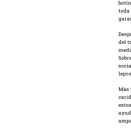
botín
toda
garan
Despu
del 
media
Sobre
socia
lepro
Más t
carid
estos
ayuda
ampar