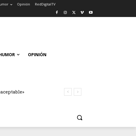
umor
Opinión
RedDigitalTV
HUMOR
OPINIÓN
naceptable»