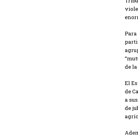
Trib
viole
enor
Para 
parti
agrup
“mut
de la
El Es
de Ca
a sus
de ju
agríc
Ademá