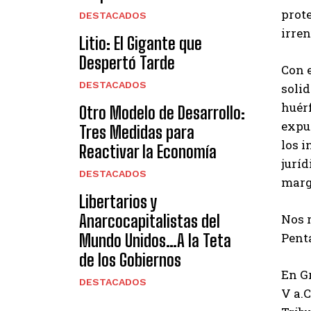
prote
DESTACADOS
irren
Litio: El Gigante que
Despertó Tarde
Con e
DESTACADOS
solid
huér
Otro Modelo de Desarrollo:
expue
Tres Medidas para
los i
Reactivar la Economía
juríd
DESTACADOS
marg
Libertarios y
Anarcocapitalistas del
Nos 
Penta
Mundo Unidos…A la Teta
de los Gobiernos
En Gr
DESTACADOS
V a.C