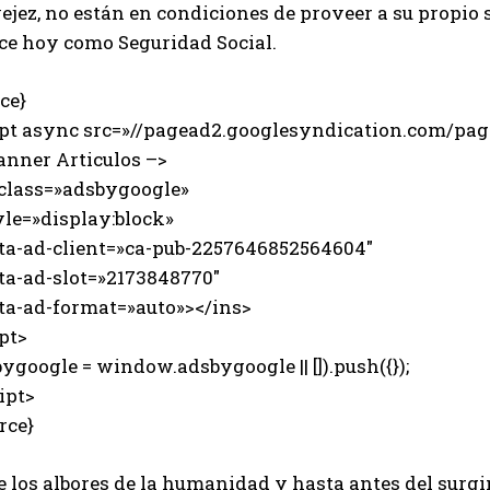
ejez, no están en condiciones de proveer a su propio 
ce hoy como Seguridad Social.
ce}
ipt async src=»//pagead2.googlesyndication.com/page
anner Articulos –>
 class=»adsbygoogle»
e=»display:block»
-ad-client=»ca-pub-2257646852564604″
-ad-slot=»2173848770″
-ad-format=»auto»></ins>
pt>
ygoogle = window.adsbygoogle || []).push({});
ipt>
rce}
 los albores de la humanidad y hasta antes del surgi