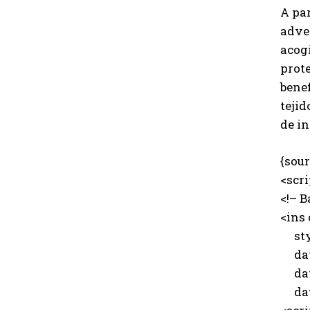
A par
adve
acogi
prote
benef
tejid
de in
{sour
<scr
<!– B
<ins
styl
data
data
data