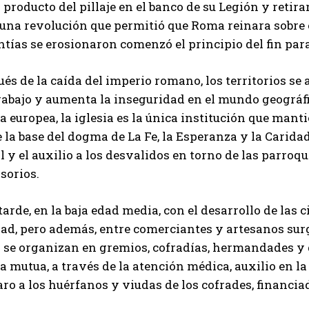
 producto del pillaje en el banco de su Legión y retira
 una revolución que permitió que Roma reinara sobre 
tías se erosionaron comenzó el principio del fin para
és de la caída del imperio romano, los territorios se
trabajo y aumenta la inseguridad en el mundo geográf
 europea, la iglesia es la única institución que mant
 la base del dogma de La Fe, la Esperanza y la Caridad
l y el auxilio a los desvalidos en torno de las parroq
sorios.
arde, en la baja edad media, con el desarrollo de las c
ad, pero además, entre comerciantes y artesanos surg
 se organizan en gremios, cofradías, hermandades y gu
 mutua, a través de la atención médica, auxilio en la 
o a los huérfanos y viudas de los cofrades, financiad