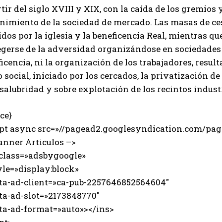
tir del siglo XVIII y XIX, con la caída de los gremios
nimiento de la sociedad de mercado. Las masas de ce
dos por la iglesia y la beneficencia Real, mientras que
gerse de la adversidad organizándose en sociedades mu
icencia, ni la organización de los trabajadores, result
o social, iniciado por los cercados, la privatización d
salubridad y sobre explotación de los recintos indust
ce}
ipt async src=»//pagead2.googlesyndication.com/page
anner Articulos –>
 class=»adsbygoogle»
e=»display:block»
-ad-client=»ca-pub-2257646852564604″
-ad-slot=»2173848770″
-ad-format=»auto»></ins>