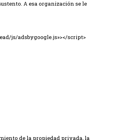
sustento. A esa organización se le
ad/js/adsbygoogle.js»></script>
miento de la propiedad privada, la