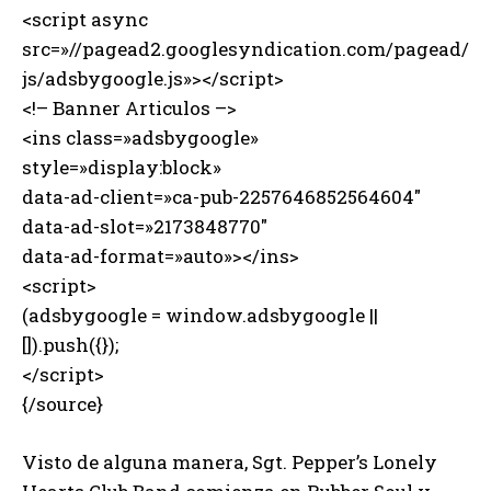
<script async
src=»//pagead2.googlesyndication.com/pagead/
js/adsbygoogle.js»></script>
<!– Banner Articulos –>
<ins class=»adsbygoogle»
style=»display:block»
data-ad-client=»ca-pub-2257646852564604″
data-ad-slot=»2173848770″
data-ad-format=»auto»></ins>
<script>
(adsbygoogle = window.adsbygoogle ||
[]).push({});
</script>
{/source}
Visto de alguna manera, Sgt. Pepper’s Lonely