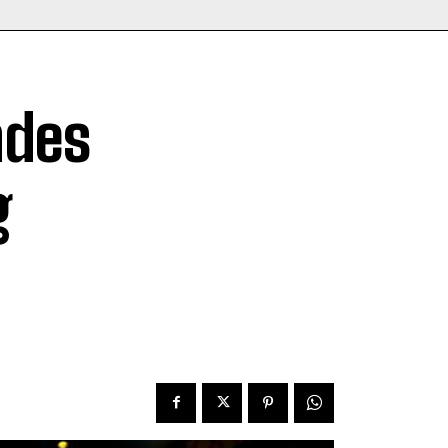
ndes
g