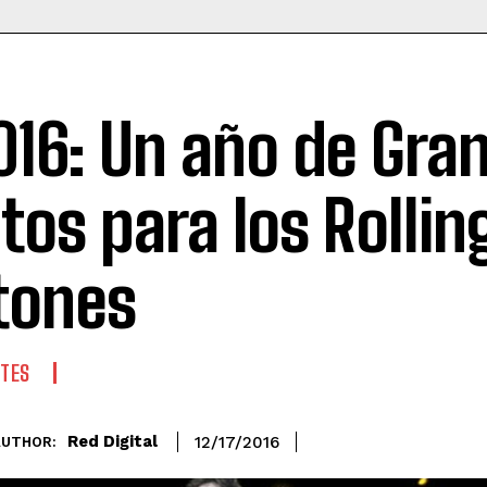
016: Un año de Gra
itos para los Rollin
tones
TES
Red Digital
12/17/2016
AUTHOR: