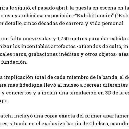
gira le siguió, el pasado abril, la puesta en escena en
ciosa y ambiciosa exposición -“Exhibitionsim” (“Exhi
r detalle, cinco décadas de carrera y vida personal.
ron falta nueve salas y 1.750 metros para dar cabida
izar los incontables artefactos -atuendos de culto, i
ales raros, grabaciones inéditas y otros objetos- ates
u fundación.
a implicación total de cada miembro de la banda, el 
ra más fidedigna llevó al museo a recrear diferentes
 y conciertos y a incluir una simulación en 3D de la 
upo.
aatchi incluyó una copia exacta del primer apartame
es, situado en el exclusivo barrio de Chelsea, cuand