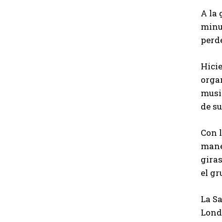
A la 
minu
perde
Hicie
organ
music
de s
Con l
mane
giras
el gr
La S
Londr