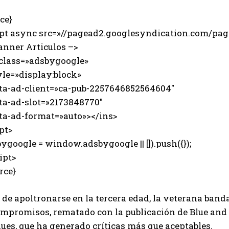
ce}
ipt async src=»//pagead2.googlesyndication.com/page
anner Articulos –>
 class=»adsbygoogle»
e=»display:block»
-ad-client=»ca-pub-2257646852564604″
-ad-slot=»2173848770″
-ad-format=»auto»></ins>
pt>
ygoogle = window.adsbygoogle || []).push({});
ipt>
rce}
 de apoltronarse en la tercera edad, la veterana band
ompromisos, rematado con la publicación de Blue and
lues, que ha generado críticas más que aceptables.