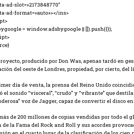
-ad-slot=»2173848770″
-ad-format=»auto»></ins>
pt>
ygoogle = window.adsbygoogle || []).push({});
ipt>
rce}
royecto, producido por Don Was, apenas tardó en gest
ción del oeste de Londres, propiedad, por cierto, del l
imer día de venta, la prensa del Reino Unido coincidió
ó el sonido “visceral”, “crudo” y “vibrante” que desti
oderosa” voz de Jagger, capaz de convertir el disco en
ás de 200 millones de copias vendidas por todo el glo
n de la Fama del Rock and Roll y sus acordes provoca
sión en el cuarto lugar de la clasificación de los cien