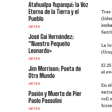
Atahualpa Yupanqui: la Voz
Eterna de la Tierra y el
Tras
Pueblo
(líde
embar
ARTES
Sant
José Gai Hernández:
“Nuestro Pequeño
La l
Leonardo»
(Urug
ARTES
El 2
Jim Morrison: Poeta de
el e
Otro Mundo
ARTES
En el
extra
Pasión y Muerte de Pier
roll 
Paolo Passolini
hicie
ARTES