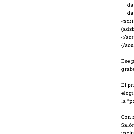
data
data
<scri
(adsb
</scr
{/sou
Ese p
graba
El pr
elogi
la “p
Con m
Saló
inclu