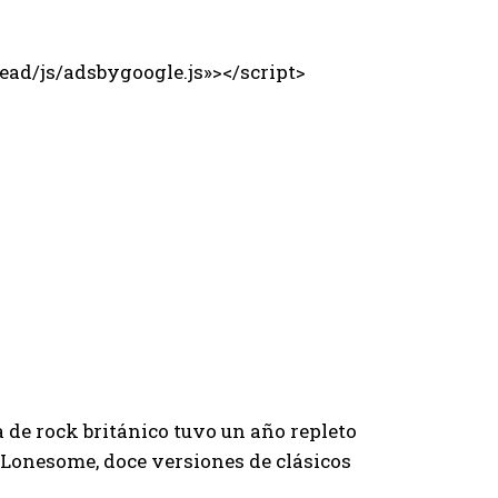
ad/js/adsbygoogle.js»></script>
a de rock británico tuvo un año repleto
 Lonesome, doce versiones de clásicos