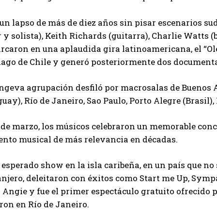
 un lapso de más de diez años sin pisar escenarios s
r y solista), Keith Richards (guitarra), Charlie Watts 
caron en una aplaudida gira latinoamericana, el “Olé 
iago de Chile y generó posteriormente dos documenta
ongeva agrupación desfiló por macrosalas de Buenos 
uay), Río de Janeiro, Sao Paulo, Porto Alegre (Brasil)
5 de marzo, los músicos celebraron un memorable conc
vento musical de más relevancia en décadas.
 esperado show en la isla caribeña, en un país que no
njero, deleitaron con éxitos como Start me Up, Sympat
o Angie y fue el primer espectáculo gratuito ofrecido 
ron en Río de Janeiro.