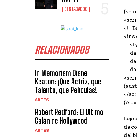
DESTACADOS
{sour
<scr
<!– B
<ins
styl
RELACIONADOS
data
data
data
In Memoriam Diane
<scri
Keaton: ¡Que Actriz, que
(adsb
Talento, que Películas!
</scr
ARTES
{/sou
Robert Redford: El Ultimo
Lejos
Galán de Hollywood
de c
ARTES
del b