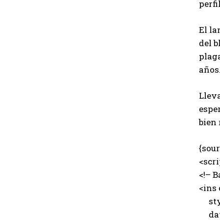
perfi
El la
del b
plaga
años
Lleva
esper
bien 
{sour
<scr
<!– B
<ins
styl
data