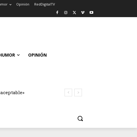
umor
Opinión
RedDigitalTV
HUMOR
OPINIÓN
naceptable»