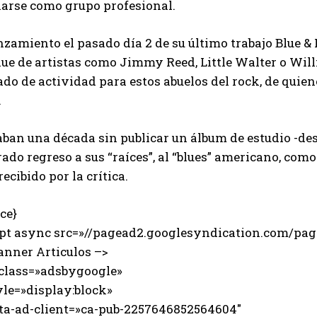
larse como grupo profesional.
nzamiento el pasado día 2 de su último trabajo Blue &
lue de artistas como Jimmy Reed, Little Walter o Will
do de actividad para estos abuelos del rock, de quie
.
ban una década sin publicar un álbum de estudio -des
ado regreso a sus “raíces”, al “blues” americano, com
recibido por la crítica.
ce}
ipt async src=»//pagead2.googlesyndication.com/page
anner Articulos –>
 class=»adsbygoogle»
e=»display:block»
-ad-client=»ca-pub-2257646852564604″