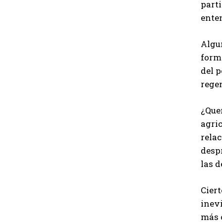
parti
enten
Algun
forma
del p
regen
¿Quer
agric
relac
despr
las 
Ciert
inevi
más c