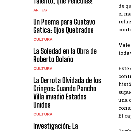
Talento, que Películas!
de qu
ARTES
el m
Un Poema para Gustavo
refue
Gatica: Ojos Quebrados
cont
CULTURA
Vale 
La Soledad en la Obra de
todav
Roberto Bolaño
Este
CULTURA
contr
La Derrota Olvidada de los
histó
Gringos: Cuando Pancho
supue
Villa invadió Estados
una c
Unidos
cons
CULTURA
El ca
Investigación: La