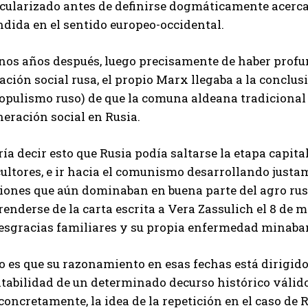
cularizado antes de definirse dogmáticamente acerca 
dida en el sentido europeo-occidental.
os años después, luego precisamente de haber profund
ción social rusa, el propio Marx llegaba a la conclu
opulismo ruso) de que la comuna aldeana tradicional 
eración social en Rusia.
ía decir esto que Rusia podía saltarse la etapa capital
ultores, e ir hacia el comunismo desarrollando justa
iones que aún dominaban en buena parte del agro ruso
enderse de la carta escrita a Vera Zassulich el 8 de 
desgracias familiares y su propia enfermedad minaba
o es que su razonamiento en esas fechas está dirigido
tabilidad de un determinado decurso histórico válido
oncretamente, la idea de la repetición en el caso de R