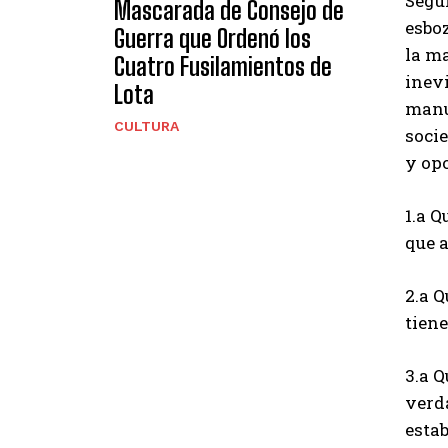
Según
Mascarada de Consejo de
esboz
Guerra que Ordenó los
la ma
Cuatro Fusilamientos de
inev
Lota
manuf
CULTURA
socie
y opo
1.a Q
que a
2.a 
tiene
3.a Q
verda
estab