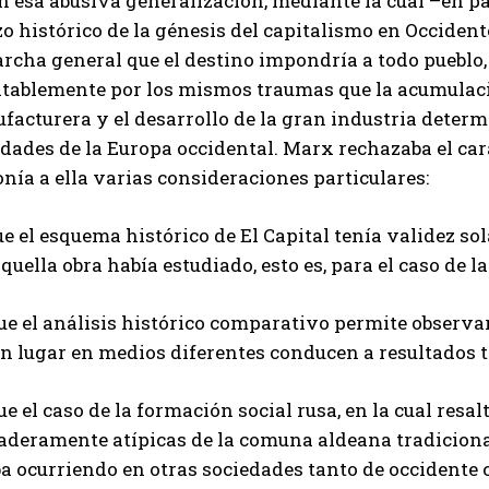
 esa abusiva generalización, mediante la cual –en pa
o histórico de la génesis del capitalismo en Occident
rcha general que el destino impondría a todo pueblo,
itablemente por los mismos traumas que la acumulació
acturera y el desarrollo de la gran industria determ
dades de la Europa occidental. Marx rechazaba el car
nía a ella varias consideraciones particulares:
ue el esquema histórico de El Capital tenía validez so
quella obra había estudiado, esto es, para el caso de 
Que el análisis histórico comparativo permite observa
n lugar en medios diferentes conducen a resultados t
ue el caso de la formación social rusa, en la cual resal
deramente atípicas de la comuna aldeana tradicional,
a ocurriendo en otras sociedades tanto de occidente 