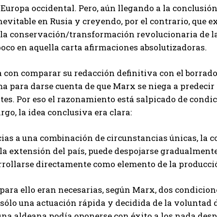
 Europa occidental. Pero, aún llegando a la conclusión
nevitable en Rusia y creyendo, por el contrario, que 
 la conservación/transformación revolucionaria de l
oco en aquella carta afirmaciones absolutizadoras.
a con comparar su redacción definitiva con el borrad
a para darse cuenta de que Marx se niega a predecir 
tes. Por eso el razonamiento está salpicado de condic
go, la idea conclusiva era clara:
cias a una combinación de circunstancias únicas, la 
la extensión del país, puede despojarse gradualmente
rrollarse directamente como elemento de la producció
para ello eran necesarias, según Marx, dos condicione
 sólo una actuación rápida y decidida de la voluntad
na aldeana podía oponerse con éxito a los nada despr