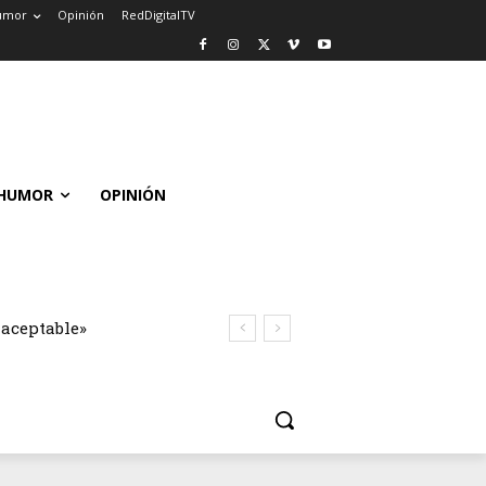
umor
Opinión
RedDigitalTV
HUMOR
OPINIÓN
naceptable»