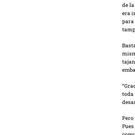
de la
era i
para
tamp
Bast
mism
tajan
embar
“Gra
toda 
desa
Pero 
Pues
comu