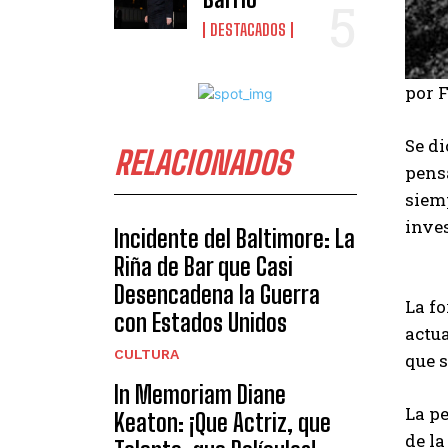
DESTACADOS
por 
Se di
RELACIONADOS
pens
siem
inve
Incidente del Baltimore: La
Riña de Bar que Casi
Desencadena la Guerra
La fo
con Estados Unidos
actua
CULTURA
que 
In Memoriam Diane
La pe
Keaton: ¡Que Actriz, que
de l