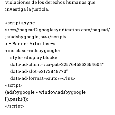
violaciones de los derechos humanos que
investiga la justicia.
<script async
src=»//pagead2.googlesyndication.com/pagead/
js/adsbygoogle.js»></script>
<!– Banner Articulos –>
<ins class=»adsbygoogle»
style=»display:block»
data-ad-client=»ca-pub-2257646852564604″
data-ad-slot=»2173848770″
data-ad-format=»auto»></ins>
<script>
(adsbygoogle = window.adsbygoogle ||
[]).push({});
</script>