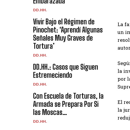
Embarazada
DD.HH.
Vivir Bajo el Régimen de
La fa
Pinochet: ‘Aprendí Algunas
un im
Señales Muy Graves de
resol
Tortura’
autor
DD.HH.
Según
DD.HH.: Casos que Siguen
la in
Estremeciendo
por l
DD.HH.
Supr
Con Escuela de Torturas, la
El re
Armada se Prepara Por Si
la ju
las Moscas…
reduj
DD.HH.