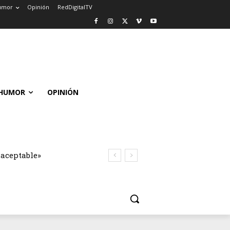
umor
Opinión
RedDigitalTV
HUMOR
OPINIÓN
naceptable»