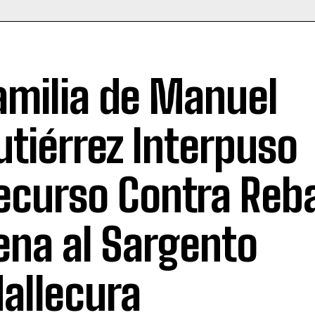
amilia de Manuel
utiérrez Interpuso
ecurso Contra Reba
ena al Sargento
allecura