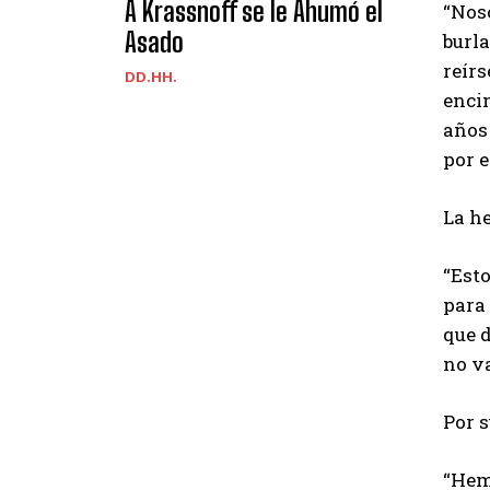
A Krassnoff se le Ahumó el
“Nos
Asado
burla
reír
DD.HH.
encim
años 
por e
La h
“Esto
para
que d
no va
Por s
“Hemo