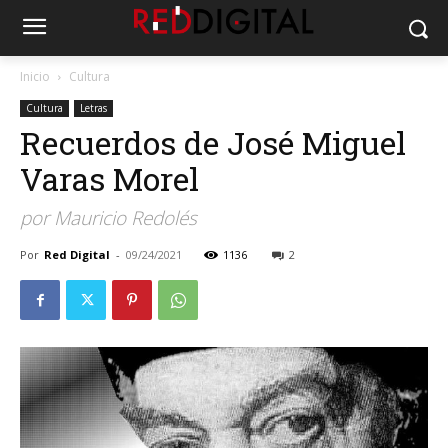
Inicio
Cultura
Cultura
Letras
Recuerdos de José Miguel
Varas Morel
por Mauricio Redolés
Por
Red Digital
-
09/24/2021
1136
2