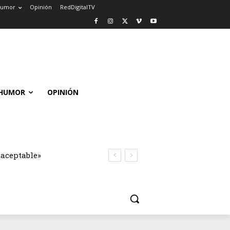
umor
Opinión
RedDigitalTV
HUMOR
OPINIÓN
naceptable»