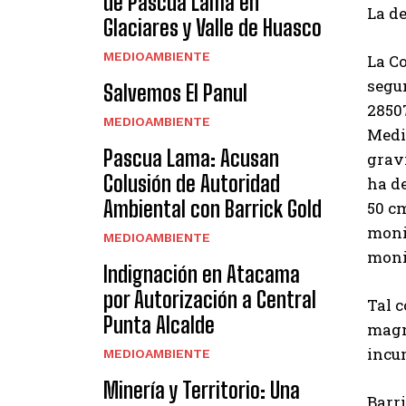
de Pascua Lama en
La de
Glaciares y Valle de Huasco
MEDIOAMBIENTE
La C
segu
Salvemos El Panul
2850
MEDIOAMBIENTE
Medio
Pascua Lama: Acusan
graví
Colusión de Autoridad
ha de
Ambiental con Barrick Gold
50 c
monit
MEDIOAMBIENTE
monit
Indignación en Atacama
por Autorización a Central
Tal 
Punta Alcalde
magni
incum
MEDIOAMBIENTE
Minería y Territorio: Una
Barr