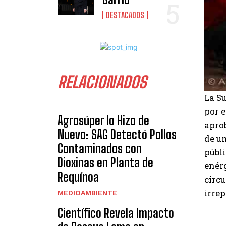
DESTACADOS
RELACIONADOS
La S
por 
Agrosúper lo Hizo de
aprob
Nuevo: SAG Detectó Pollos
de u
Contaminados con
públi
Dioxinas en Planta de
enér
Requínoa
circ
irrep
MEDIOAMBIENTE
Científico Revela Impacto