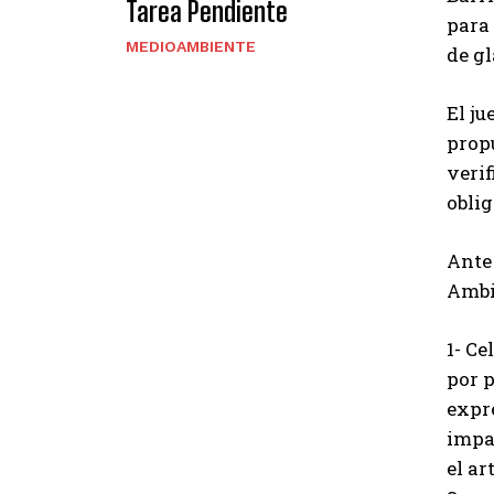
Tarea Pendiente
para
MEDIOAMBIENTE
de g
El j
propu
verif
oblig
Ante
Ambi
1- C
por p
expr
impa
el a