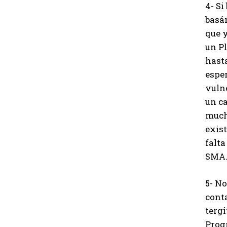
4- S
basán
que 
un P
hast
esper
vulne
un c
much
exist
falt
SMA
5- No
cont
terg
Prog