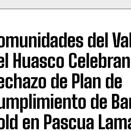
omunidades del Val
el Huasco Celebran
echazo de Plan de
umplimiento de Bar
old en Pascua Lam