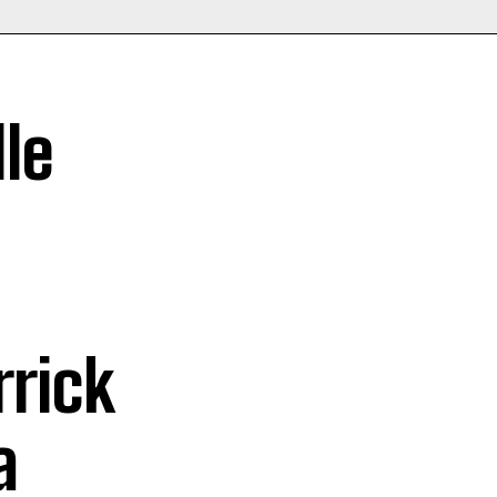
le
rick
a