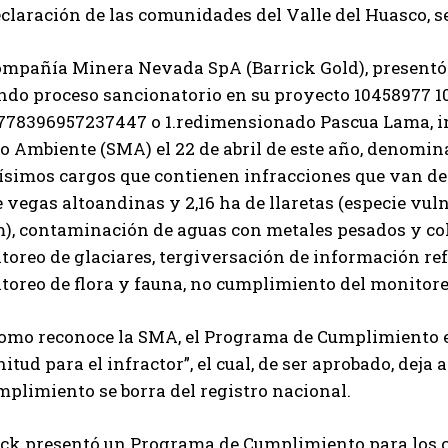
claración de las comunidades del Valle del Huasco, se
ompañía Minera Nevada SpA (Barrick Gold), present
ndo proceso sancionatorio en su proyecto 10458977 
778396957237447 o 1.redimensionado Pascua Lama, in
 Ambiente (SMA) el 22 de abril de este año, denominad
simos cargos que contienen infracciones que van desd
 vegas altoandinas y 2,16 ha de llaretas (especie vul
m), contaminación de aguas con metales pesados y col
oreo de glaciares, tergiversación de información ref
oreo de flora y fauna, no cumplimiento del monitoreo 
como reconoce la SMA, el Programa de Cumplimiento es
tud para el infractor”, el cual, de ser aprobado, deja
plimiento se borra del registro nacional.
ick presentó un Programa de Cumplimiento para los ca