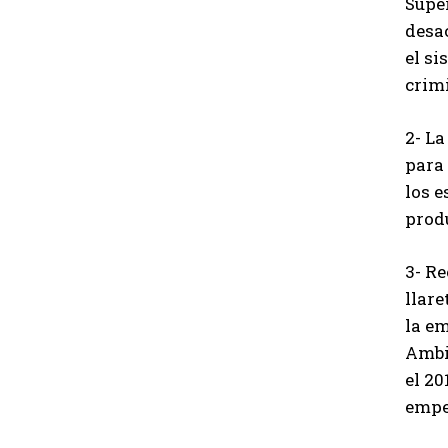
Supe
desa
el s
crim
2- L
para 
los e
produ
3- R
llare
la em
Ambi
el 20
empe