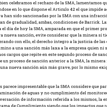
i bien celebramos el rechazo de la SMA, lamentamos q
dose en lo que dispone el Articulo 42 el que impide a
ya han sido sancionadas por la SMA con una infracci
lan de gradualidad, ambas, condiciones de Barrick. 
a el día de hoy la SMA, amparada en que el primer p
a nueva sanción, evite considerar que la minera sí ti
rando con ello, el derecho íntegro a la justicia de 
amino a una sanción más laxa a la empresa quien ni s
os cargos que repite en este segundo proceso de sanc
e un proceso de sanción anterior a la SMA, la minera
a una nueva sanción aún más grave, por lo mismo exig
.
s parece impresentable que la SMA considere que para
aminación de aguas y no cumplimiento del monitoreo d
iversación de información referida a los mismos, la 
rama de Cumplimiento siendo que los impactos que r