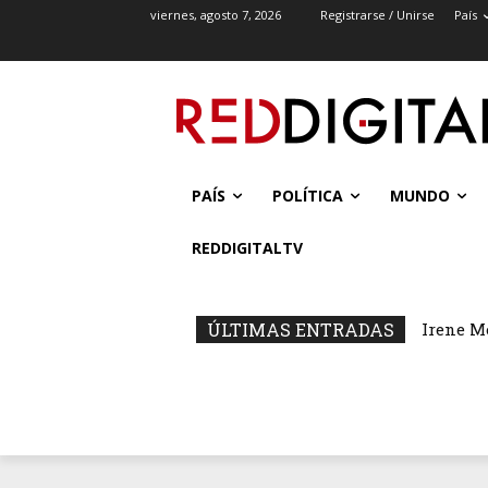
viernes, agosto 7, 2026
Registrarse / Unirse
País
PAÍS
POLÍTICA
MUNDO
REDDIGITALTV
ÚLTIMAS ENTRADAS
Irene M