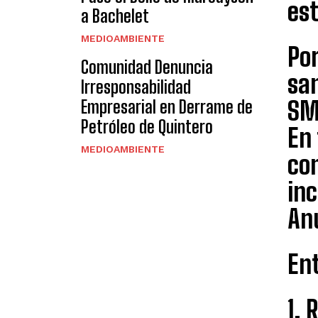
est
a Bachelet
MEDIOAMBIENTE
Por
Comunidad Denuncia
san
Irresponsabilidad
SM
Empresarial en Derrame de
Petróleo de Quintero
En 
MEDIOAMBIENTE
com
in
Anu
Ent
1. 