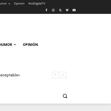
umor
Opinión
RedDigitalTV
HUMOR
OPINIÓN
naceptable»