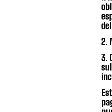
obl
esp
del
2. 
3. 
sul
inc
Es
pag
pue