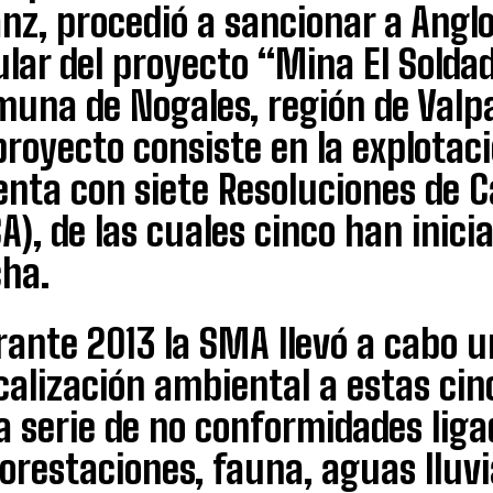
nz, procedió a sancionar a Anglo
ular del proyecto “Mina El Solda
muna de Nogales, región de Valpa
proyecto consiste en la explotac
nta con siete Resoluciones de C
A), de las cuales cinco han inici
cha.
ante 2013 la SMA llevó a cabo u
calización ambiental a estas ci
a serie de no conformidades liga
orestaciones, fauna, aguas lluvi