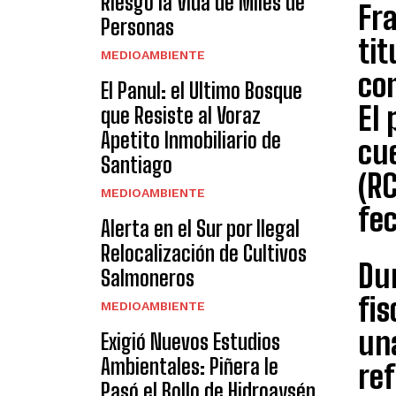
Riesgo la Vida de Miles de
Fra
Personas
tit
MEDIOAMBIENTE
co
El Panul: el Ultimo Bosque
El 
que Resiste al Voraz
Apetito Inmobiliario de
cue
Santiago
(RC
MEDIOAMBIENTE
fe
Alerta en el Sur por Ilegal
Relocalización de Cultivos
Dur
Salmoneros
fis
MEDIOAMBIENTE
un
Exigió Nuevos Estudios
Ambientales: Piñera le
ref
Pasó el Bollo de Hidroaysén