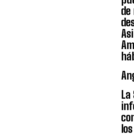
de 
des
Asi
Am
háb
An
La
inf
con
los