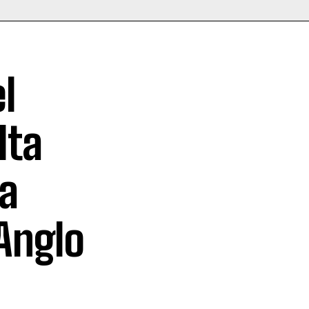
l
lta
 a
Anglo