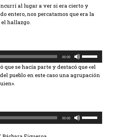
i
currí al lugar a ver si era cierto y
b
ado entero, nos percatamos que era la
a
 el hallazgo.
/
a
b
a
U
00:00
j
t
ó que se hacía parte y destacó que «el
o
i
del pueblo en este caso una agrupación
p
l
uien».
a
i
r
z
a
a
a
l
U
u
00:00
a
t
m
s
i
e
, Bárbara Figueroa.
t