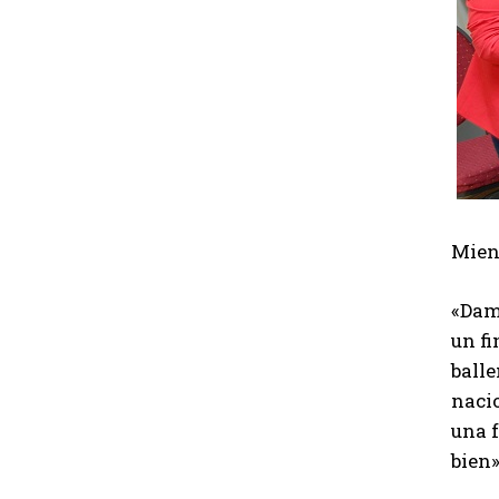
d
e
a
u
d
i
o
Mien
«Dam
un f
ball
nacio
una 
bien»