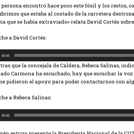
persona encontró hace poco este fósil y los restos, con
brimos que estaba al costado de la carretera destroz
na que se había extraviado» relata David Cortés sobre
che a David Cortés:
00:00
ras que la concejala de Caldera, Rebeca Salinas, indic
tado Carmona ha escuchado, hay que escuchar la voz 
me pidieron el apoyo para poder contactarnos con alg
he a Rebeca Salinas:
00:00
ién estuvo presente la Presidenta Nacional de la CUT