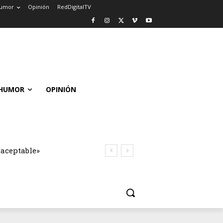
umor
Opinión
RedDigitalTV
HUMOR
OPINIÓN
naceptable»