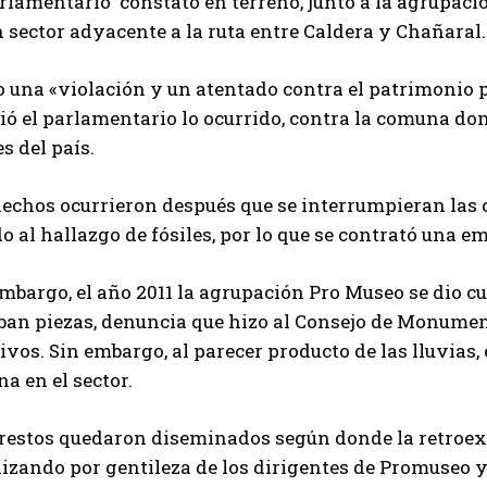
rlamentario constató en terreno, junto a la agrupaci
 sector adyacente a la ruta entre Caldera y Chañaral.
 una «violación y un atentado contra el patrimonio p
nió el parlamentario lo ocurrido, contra la comuna d
es del país.
hechos ocurrieron después que se interrumpieran las 
o al hallazgo de fósiles, por lo que se contrató una e
mbargo, el año 2011 la agrupación Pro Museo se dio cue
aban piezas, denuncia que hizo al Consejo de Monumen
ivos. Sin embargo, al parecer producto de las lluvias
na en el sector.
 restos quedaron diseminados según donde la retroex
lizando por gentileza de los dirigentes de Promuseo y