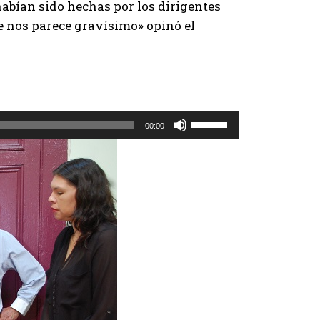
 habían sido hechas por los dirigentes
ue nos parece gravísimo» opinó el
U
00:00
t
i
l
i
z
a
l
a
s
t