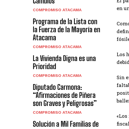
Cambios
El pa
en un
COMPROMISO ATACAMA
Programa de la Lista con
Como
la Fuerza de la Mayoría en
defi
Atacama
fósil
COMPROMISO ATACAMA
Los 
La Vivienda Digna es una
debid
Prioridad
COMPROMISO ATACAMA
Sin e
falt
Diputado Carmona:
posit
“Afirmaciones de Piñera
balle
son Graves y Peligrosas”
COMPROMISO ATACAMA
«Los
Solución a Mil Familias de
fisca