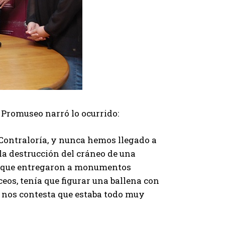
e
c
l
a
s
d
e
f
 Promuseo narró lo ocurrido:
l
e
 Contraloría, y nunca hemos llegado a
c
la destrucción del cráneo de una
h
ano que entregaron a monumentos
a
eos, tenía que figurar una ballena con
a
 nos contesta que estaba todo muy
r
r