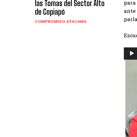
las Tomas del Sector Alto
para 
de Copiapó
ante 
parl
COMPROMISO ATACAMA
Escu
R
e
p
r
o
d
u
c
t
o
r