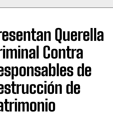
resentan Querella
riminal Contra
esponsables de
estrucción de
atrimonio