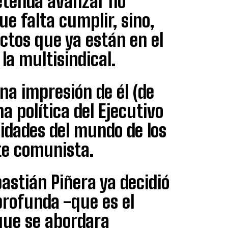
retenda avanzar no
e falta cumplir, sino,
ctos que ya están en el
la multisindical.
a impresión de él (de
a política del Ejecutivo
sidades del mundo de los
nte comunista.
bastián Piñera ya decidió
profunda -que es el
que se abordara