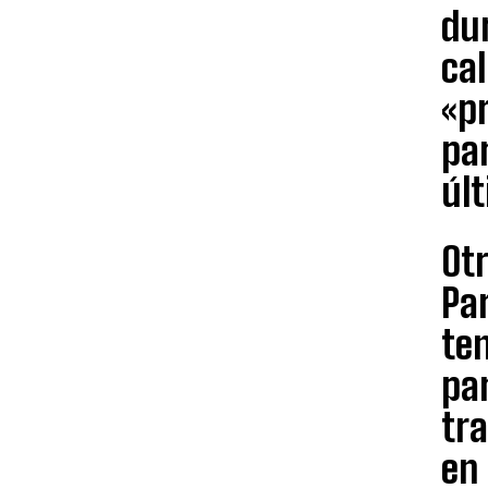
du
cal
«pr
pa
úl
Otr
Par
ten
par
tra
en