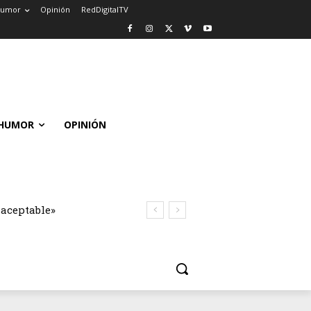
umor
Opinión
RedDigitalTV
HUMOR
OPINIÓN
naceptable»