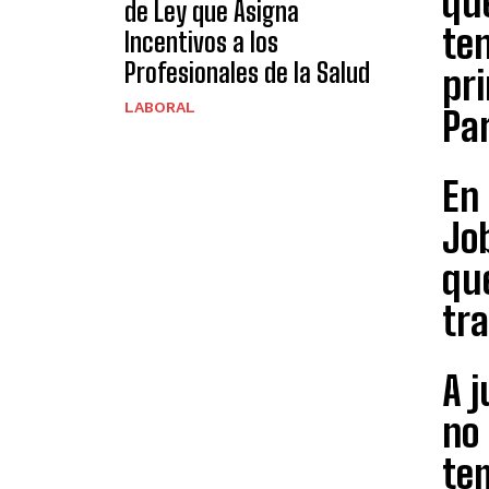
que
de Ley que Asigna
ten
Incentivos a los
Profesionales de la Salud
pri
LABORAL
Par
En
Job
que
tra
A j
no
te