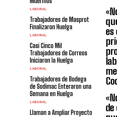
Muermos
«N
LABORAL
Trabajadores de Masprot
que
Finalizaron Huelga
es 
LABORAL
pr
Casi Cinco Mil
pr
Trabajadores de Correos
lab
Iniciaron la Huelga
mes
LABORAL
Trabajadores de Bodega
Co
de Sodimac Enteraron una
Semana en Huelga
«No
LABORAL
de 
Llaman a Ampliar Proyecto