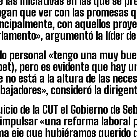
 las iniciativas en las que se p
gan que ver con las promesas qu
ncipalmente, con aquellos proye
lamento», argumentó la líder de 
 lo personal «tengo una muy buen
et), pero es evidente que hay un
 no está a la altura de las nece
bajadores», consideró la dirige
uicio de la CUT el Gobierno de Se
 impulsar «una reforma laboral 
ma eje que hubiéramos querido 