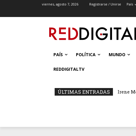
viernes, agosto 7, 2026
Registrarse / Unirse
País
PAÍS
POLÍTICA
MUNDO
REDDIGITALTV
ÚLTIMAS ENTRADAS
Irene M