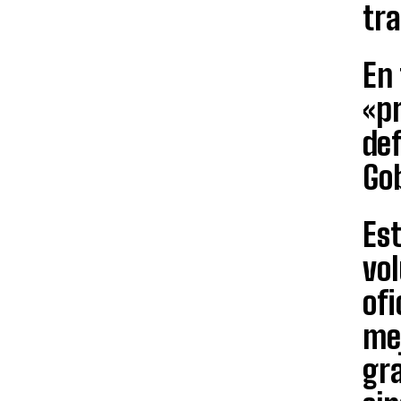
tra
En 
«pr
de
Gob
Est
vo
ofi
mej
gr