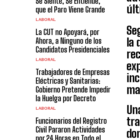
Se Siente, Se Entiende,
últ
que el Paro Viene Grande
LABORAL
Se
La CUT no Apoyará, por
la 
Ahora, a Ninguno de los
Candidatos Presidenciales
rec
LABORAL
exp
Trabajadores de Empresas
inc
Eléctricas y Sanitarias:
ma
Gobierno Pretende Impedir
la Huelga por Decreto
Una
LABORAL
tra
Funcionarios del Registro
Civil Pararon Actividades
do
por 24 Horas en Todo el