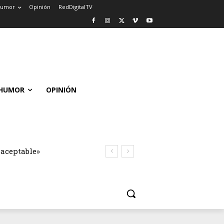
umor
Opinión
RedDigitalTV
HUMOR
OPINIÓN
naceptable»