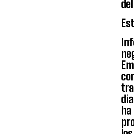
del
Es
In
neg
Emp
con
tra
dia
ha
pro
los