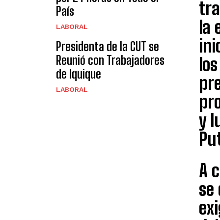
tra
País
la 
LABORAL
ini
Presidenta de la CUT se
Reunió con Trabajadores
los
de Iquique
pre
LABORAL
pr
y 
Put
A c
se 
exi