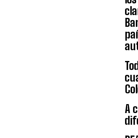
cla
Ba
paí
au
Tod
cua
Col
A c
dif