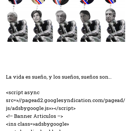
La vida es sueño, y los sueños, sueños son…
<script async
src=»//pagead2.googlesyndication.com/pagead/
js/adsbygoogle.js»></script>
<!– Banner Articulos –>
<ins class=»adsbygoogle»