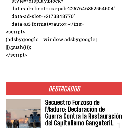
style=»display:block»
data-ad-client=»ca-pub-2257646852564604″
data-ad-slot=»2173848770″
data-ad-format=»auto»></ins>
<script>
(adsbygoogle = window.adsbygoogle ||
[]).push({});
</script>
DESTACADOS
Secuestro Forzoso de
Maduro: Declaración de
Guerra Contra la Restauración
del Capitalismo Gangsteril.