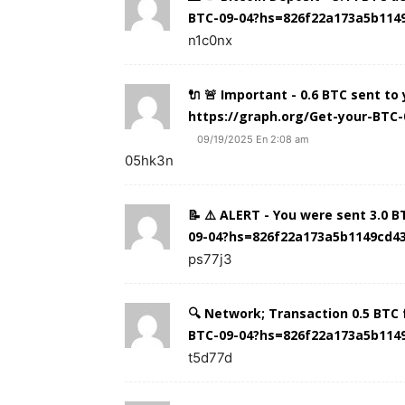
BTC-09-04?hs=826f22a173a5b114
n1c0nx
🔌 🚨 Important - 0.6 BTC sent t
https://graph.org/Get-your-BTC
09/19/2025 En 2:08 am
05hk3n
📝 ⚠️ ALERT - You were sent 3.0 
09-04?hs=826f22a173a5b1149cd4
ps77j3
🔍 Network; Transaction 0.5 BTC 
BTC-09-04?hs=826f22a173a5b114
t5d77d