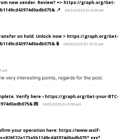
from new sender. Review? => https://graph.org/Get-
5b1149cd43974d0adb075& 📍
09/24/2025 En 9:34 am
 transfer on hold. Unlock now > https://graph.org/Get-
b1149cd43974d0adb075& 🔒
09/26/2025 En 10:10 pm
21 pm
 very interesting points, regards for the post.
mplete. Verify here › https://graph.org/Get-your-BTC-
3974d0adb075& 💌
10/05/2025 En 6:39 pm
onfirm your operation here: https://www.wolf-
 hs=826f22a173a5b1149cd43974d0adb075* ххх*