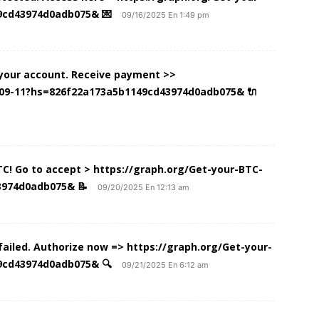
9cd43974d0adb075& 💌
09/16/2025 En 1:49 pm
o your account. Receive payment >>
-09-11?hs=826f22a173a5b1149cd43974d0adb075& 🔌
BTC! Go to accept > https://graph.org/Get-your-BTC-
3974d0adb075& 📝
09/20/2025 En 12:13 am
failed. Authorize now => https://graph.org/Get-your-
9cd43974d0adb075& 🔍
09/21/2025 En 6:12 am