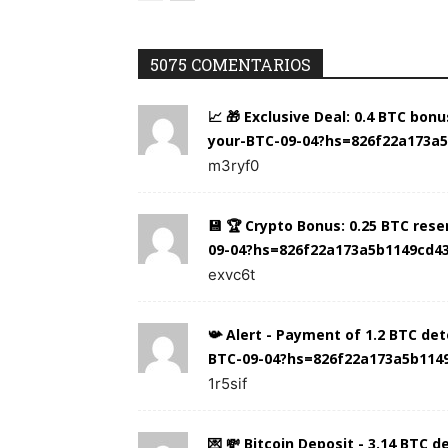
5075 COMENTARIOS
📈 🎁 Exclusive Deal: 0.4 BTC bon
your-BTC-09-04?hs=826f22a173a
m3ryf0
💾 🏆 Crypto Bonus: 0.25 BTC res
09-04?hs=826f22a173a5b1149cd4
exvc6t
📯 Alert - Payment of 1.2 BTC de
BTC-09-04?hs=826f22a173a5b114
1r5sif
💌 💸 Bitcoin Deposit - 3.14 BTC 