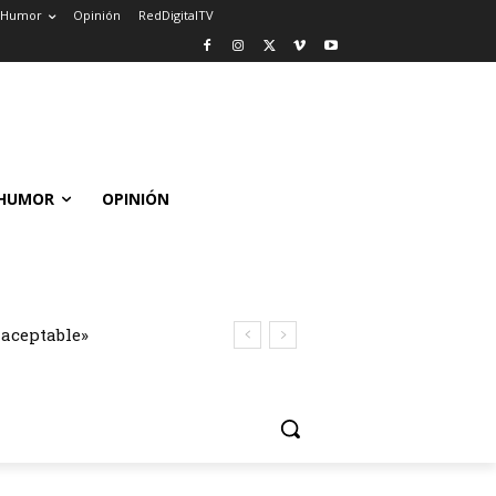
Humor
Opinión
RedDigitalTV
HUMOR
OPINIÓN
naceptable»