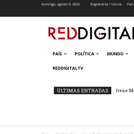
domingo, agosto 9, 2026
Registrarse / Unirse
País
PAÍS
POLÍTICA
MUNDO
REDDIGITALTV
ÚLTIMAS ENTRADAS
Irene M