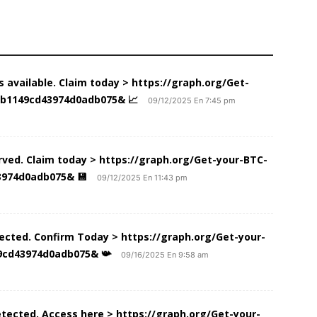
us available. Claim today > https://graph.org/Get-
5b1149cd43974d0adb075& 📈
09/12/2025 En 7:45 pm
erved. Claim today > https://graph.org/Get-your-BTC-
3974d0adb075& 💾
09/12/2025 En 11:43 pm
tected. Confirm Today > https://graph.org/Get-your-
9cd43974d0adb075& 📯
09/16/2025 En 9:58 am
detected. Access here > https://graph.org/Get-your-