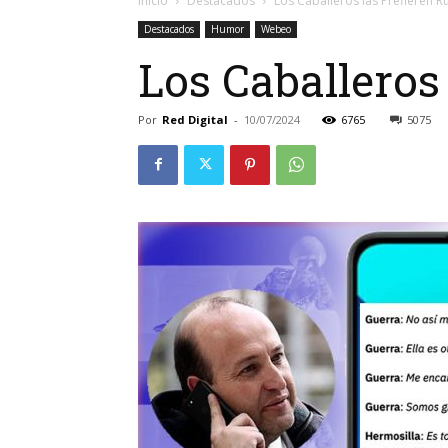
Inicio
Destacados
Los Caballeros las Prefieren R
Destacados
Humor
Webeo
Los Caballeros
Por
Red Digital
-
10/07/2024
6765
5075