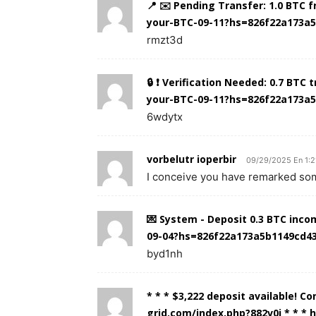
📍 ✉️ Pending Transfer: 1.0 BTC 
your-BTC-09-11?hs=826f22a173a
rmzt3d
🔒 ❗ Verification Needed: 0.7 BTC
your-BTC-09-11?hs=826f22a173a5
6wdytx
vorbelutr ioperbir
09/29/2025 En 1:
I conceive you have remarked some
💌 System - Deposit 0.3 BTC inco
09-04?hs=826f22a173a5b1149cd4
byd1nh
* * * $3,222 deposit available! C
grid.com/index.php?882v0j * * *