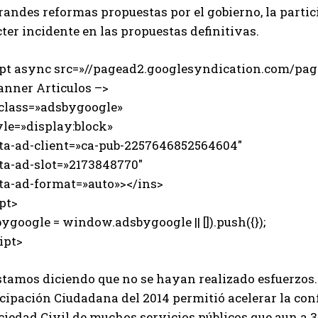
randes reformas propuestas por el gobierno, la parti
ter incidente en las propuestas definitivas.
ipt async src=»//pagead2.googlesyndication.com/page
anner Articulos –>
 class=»adsbygoogle»
e=»display:block»
-ad-client=»ca-pub-2257646852564604″
-ad-slot=»2173848770″
-ad-format=»auto»></ins>
pt>
ygoogle = window.adsbygoogle || []).push({});
ipt>
stamos diciendo que no se hayan realizado esfuerzos.
icipación Ciudadana del 2014 permitió acelerar la co
ciedad Civil de muchos servicios públicos que aun a 