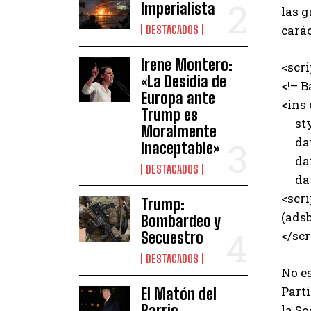
Imperialista
las g
carác
DESTACADOS
Irene Montero:
<scr
«La Desidia de
<!– B
Europa ante
<ins
Trump es
styl
Moralmente
data
Inaceptable»
data
DESTACADOS
data
<scri
Trump:
(adsb
Bombardeo y
</scr
Secuestro
DESTACADOS
No e
Part
El Matón del
Barrio
la So