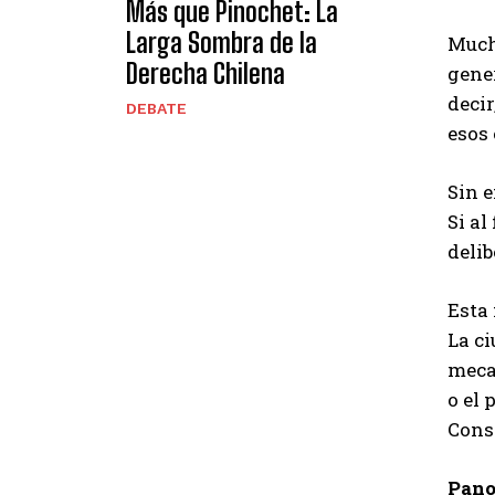
Más que Pinochet: La
Larga Sombra de la
Mucha
Derecha Chilena
gener
decir
DEBATE
esos 
Sin 
Si al
delib
Esta 
La c
mecan
o el 
Const
Pano