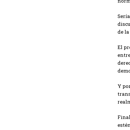
norm
Serí
disc
de la
El p
entre
derec
democ
Y por
tran
real
Final
estén