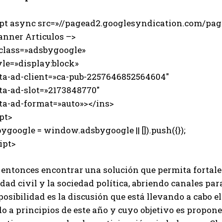
ipt async src=»//pagead2.googlesyndication.com/page
anner Articulos –>
 class=»adsbygoogle»
e=»display:block»
-ad-client=»ca-pub-2257646852564604″
-ad-slot=»2173848770″
-ad-format=»auto»></ins>
pt>
ygoogle = window.adsbygoogle || []).push({});
ipt>
entonces encontrar una solución que permita fortalec
dad civil y la sociedad política, abriendo canales par
osibilidad es la discusión que está llevando a cabo e
o a principios de este año y cuyo objetivo es propon