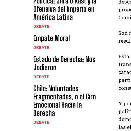
Política: Jara o Kast y la
desce
Ofensiva del Imperio en
propu
América Latina
Comi
DEBATE
Son 
Empate Moral
resul
DEBATE
Esta 
Estado de Derecha: Nos
tran
Jodieron
carac
DEBATE
parti
Chile: Voluntades
consu
Fragmentadas, o el Giro
Y por
Emocional Hacia la
polí
Derecha
demo
DEBATE
las e