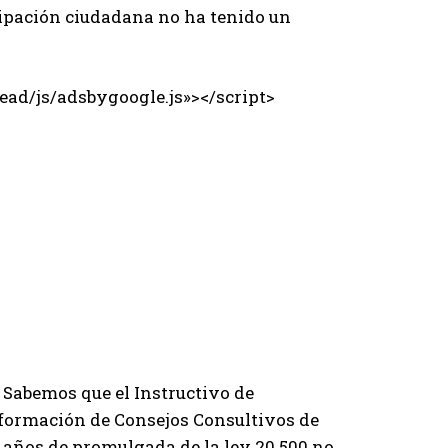
cipación ciudadana no ha tenido un
ad/js/adsbygoogle.js»></script>
 Sabemos que el Instructivo de
nformación de Consejos Consultivos de
3 años de promulgada de la ley 20.500 no