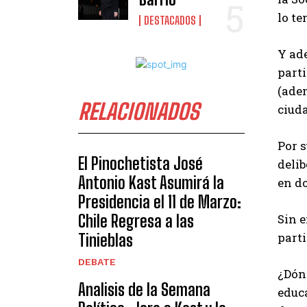
lo te
DESTACADOS
Y ad
parti
(adem
RELACIONADOS
ciud
Por 
El Pinochetista José
deli
Antonio Kast Asumirá la
en do
Presidencia el 11 de Marzo:
Chile Regresa a las
Sin e
parti
Tinieblas
DEBATE
¿Dón
Analisis de la Semana
educa