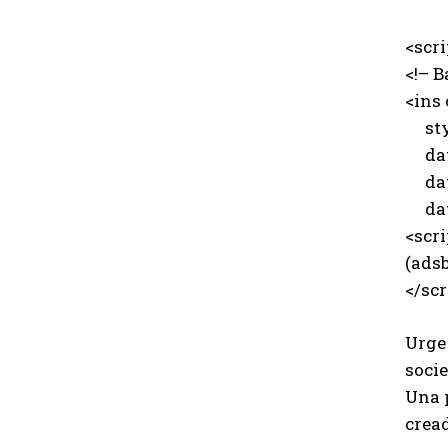
<scr
<!– B
<ins
styl
data
data
data
<scri
(adsb
</scr
Urge 
socie
Una p
cread