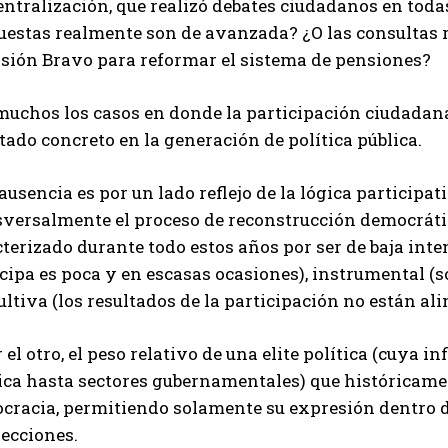
ntralización, que realizó debates ciudadanos en todas
estas realmente son de avanzada? ¿O las consultas re
sión Bravo para reformar el sistema de pensiones?
muchos los casos en donde la participación ciudadana
tado concreto en la generación de política pública.
ausencia es por un lado reflejo de la lógica participa
sversalmente el proceso de reconstrucción democrátic
terizado durante todo estos años por ser de baja inte
cipa es poca y en escasas ocasiones), instrumental (s
ltiva (los resultados de la participación no están ali
 el otro, el peso relativo de una elite política (cuya i
tica hasta sectores gubernamentales) que históricame
cracia, permitiendo solamente su expresión dentro d
lecciones.