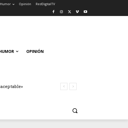
Humor
Opinión
RedDigitalTV
HUMOR
OPINIÓN
naceptable»