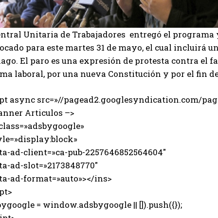
entral Unitaria de Trabajadores entregó el programa 
ocado para este martes 31 de mayo, el cual incluirá 
ago. El paro es una expresión de protesta contra el fa
ma laboral, por una nueva Constitución y por el fin d
ipt async src=»//pagead2.googlesyndication.com/page
anner Articulos –>
 class=»adsbygoogle»
e=»display:block»
-ad-client=»ca-pub-2257646852564604″
-ad-slot=»2173848770″
-ad-format=»auto»></ins>
pt>
ygoogle = window.adsbygoogle || []).push({});
ipt>