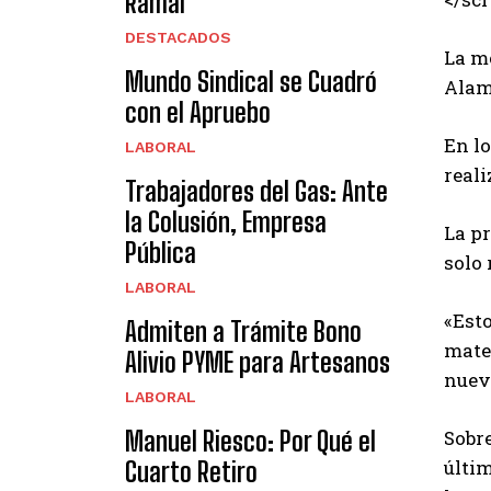
Ramal
DESTACADOS
La mo
Mundo Sindical se Cuadró
Alame
con el Apruebo
En lo
LABORAL
reali
Trabajadores del Gas: Ante
la Colusión, Empresa
La p
Pública
solo 
LABORAL
«Est
Admiten a Trámite Bono
mater
Alivio PYME para Artesanos
nuev
LABORAL
Manuel Riesco: Por Qué el
Sobre
últi
Cuarto Retiro