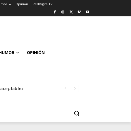
umor
Opinión
RedDigitalTV
HUMOR
OPINIÓN
naceptable»