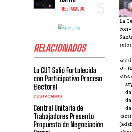
DESTACADOS
La C
conv
Santi
refor
RELACIONADOS
<scr
<!– B
La CUT Salió Fortalecida
<ins
con Participativo Proceso
styl
Electoral
data
DESTACADOS
data
Central Unitaria de
data
Trabajadores Presentó
<scri
Propuesta de Negociación
(adsb
</scr