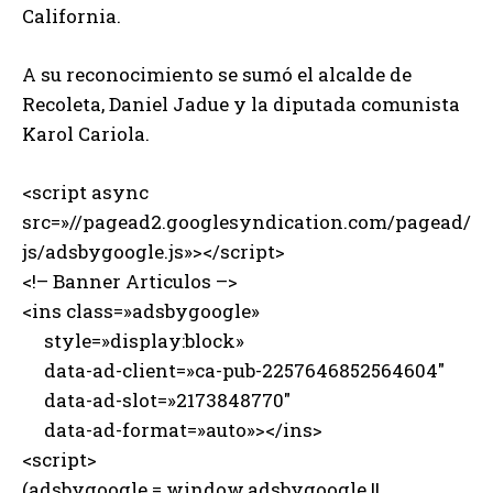
California.
A su reconocimiento se sumó el alcalde de
Recoleta, Daniel Jadue y la diputada comunista
Karol Cariola.
<script async
src=»//pagead2.googlesyndication.com/pagead/
js/adsbygoogle.js»></script>
<!– Banner Articulos –>
<ins class=»adsbygoogle»
style=»display:block»
data-ad-client=»ca-pub-2257646852564604″
data-ad-slot=»2173848770″
data-ad-format=»auto»></ins>
<script>
(adsbygoogle = window.adsbygoogle ||