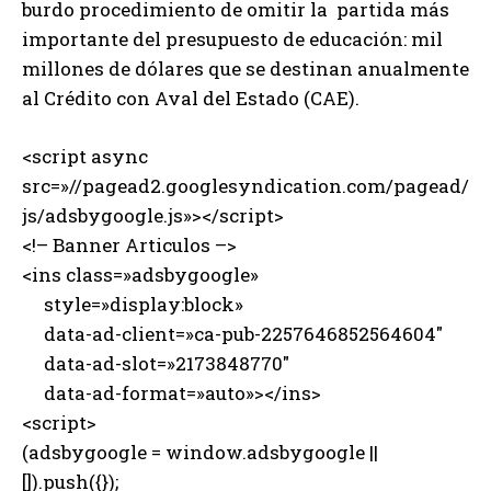
burdo procedimiento de omitir la partida más
importante del presupuesto de educación: mil
millones de dólares que se destinan anualmente
al Crédito con Aval del Estado (CAE).
<script async
src=»//pagead2.googlesyndication.com/pagead/
js/adsbygoogle.js»></script>
<!– Banner Articulos –>
<ins class=»adsbygoogle»
style=»display:block»
data-ad-client=»ca-pub-2257646852564604″
data-ad-slot=»2173848770″
data-ad-format=»auto»></ins>
<script>
(adsbygoogle = window.adsbygoogle ||
[]).push({});