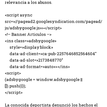
relevancia a los abusos.
<script async
src=»//pagead2.googlesyndication.com/pagead/
js/adsbygoogle.js»></script>
<!– Banner Articulos –>
<ins class=»adsbygoogle»
style=»display:block»
data-ad-client=»ca-pub-2257646852564604″
data-ad-slot=»2173848770″
data-ad-format=»auto»></ins>
<script>
(adsbygoogle = window.adsbygoogle ||
[]).push({});
</script>
La conocida deportista denunció los hechos el