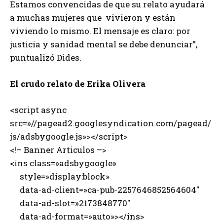
Estamos convencidas de que su relato ayudará
a muchas mujeres que vivieron y están
viviendo lo mismo. El mensaje es claro: por
justicia y sanidad mental se debe denunciar”,
puntualizó Dides.
El crudo relato de Erika Olivera
<script async
src=»//pagead2.googlesyndication.com/pagead/
js/adsbygoogle.js»></script>
<!– Banner Articulos –>
<ins class=»adsbygoogle»
style=»display:block»
data-ad-client=»ca-pub-2257646852564604″
data-ad-slot=»2173848770″
data-ad-format=»auto»></ins>