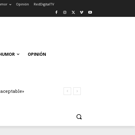
umor
Opinión
RedDigitalTV
HUMOR
OPINIÓN
naceptable»