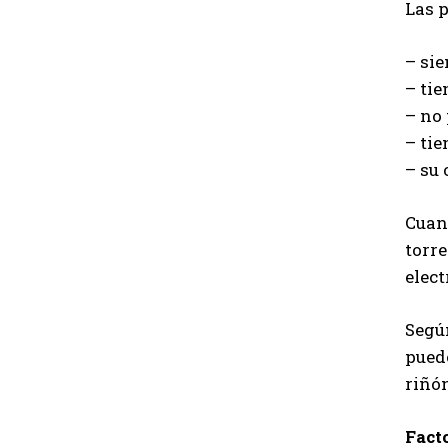
Las p
– si
– ti
– no
– ti
– su 
Cuand
torr
elect
​Segú
puede
riñó
Fact