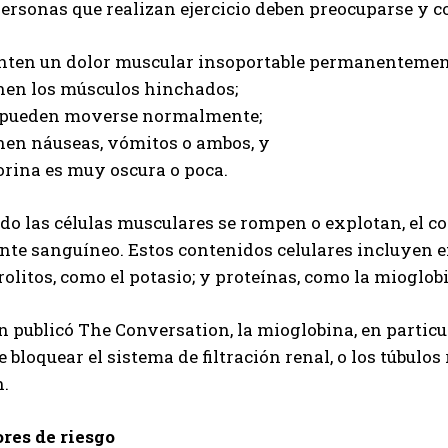
ersonas que realizan ejercicio deben preocuparse y con
enten un dolor muscular insoportable permanentemen
enen los músculos hinchados;
 pueden moverse normalmente;
enen náuseas, vómitos o ambos, y
orina es muy oscura o poca.
o las células musculares se rompen o explotan, el con
ente sanguíneo. Estos contenidos celulares incluyen e
rolitos, como el potasio; y proteínas, como la mioglob
n publicó The Conversation, la mioglobina, en particu
 bloquear el sistema de filtración renal, o los túbulo
n.
ores de riesgo