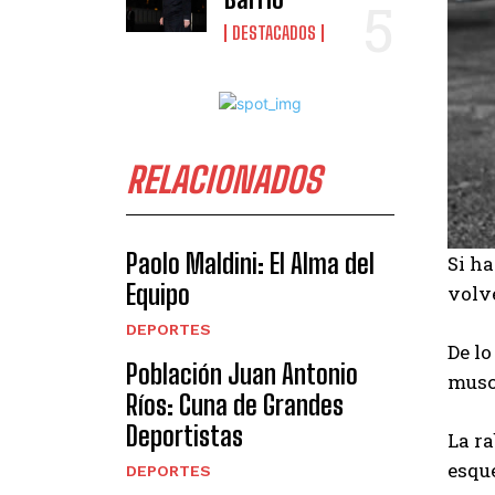
DESTACADOS
RELACIONADOS
Paolo Maldini: El Alma del
Si h
Equipo
volve
DEPORTES
De l
Población Juan Antonio
muscu
Ríos: Cuna de Grandes
Deportistas
La r
esque
DEPORTES