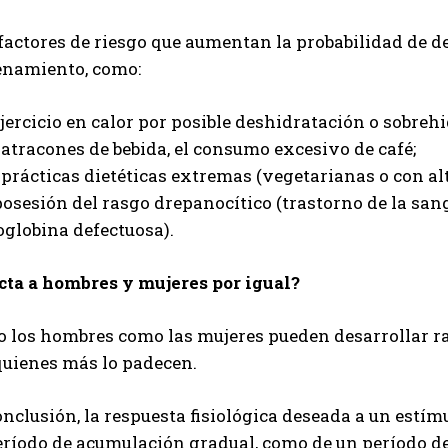
factores de riesgo que aumentan la probabilidad de d
enamiento, como:
ejercicio en calor por posible deshidratación o sobreh
 atracones de bebida, el consumo excesivo de café;
 prácticas dietéticas extremas (vegetarianas o con al
posesión del rasgo drepanocítico (trastorno de la san
globina defectuosa).
cta a hombres y mujeres por igual?
o los hombres como las mujeres pueden desarrollar r
quienes más lo padecen.
nclusión, la respuesta fisiológica deseada a un estí
eríodo de acumulación gradual, como de un período de