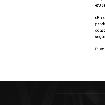
entr
«En 
prod
como 
segú
Fuen