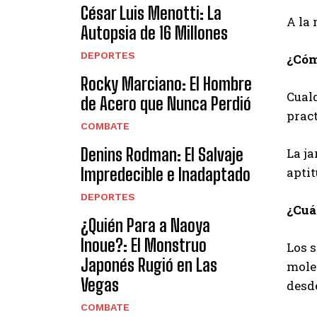
César Luis Menotti: La
A la
Autopsia de 16 Millones
DEPORTES
¿Cóm
Rocky Marciano: El Hombre
Cualq
de Acero que Nunca Perdió
pract
COMBATE
Denins Rodman: El Salvaje
La ja
Impredecible e Inadaptado
apti
DEPORTES
¿Cuá
¿Quién Para a Naoya
Inoue?: El Monstruo
Los 
Japonés Rugió en Las
moles
Vegas
desde
COMBATE