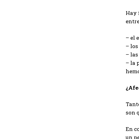
Hay 
entr
– el 
– los
– las
– la 
hemo
¿Afe
Tant
son 
En co
un p