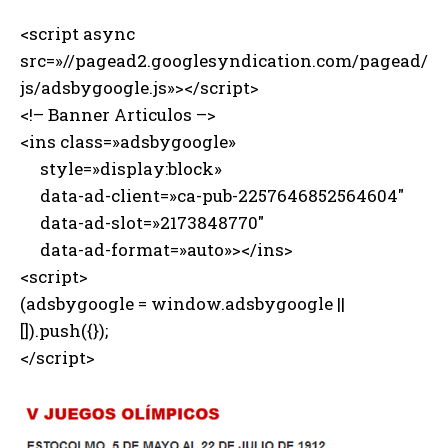
<script async
src=»//pagead2.googlesyndication.com/pagead/
js/adsbygoogle.js»></script>
<!– Banner Articulos –>
<ins class=»adsbygoogle»
style=»display:block»
data-ad-client=»ca-pub-2257646852564604″
data-ad-slot=»2173848770″
data-ad-format=»auto»></ins>
<script>
(adsbygoogle = window.adsbygoogle ||
[]).push({});
</script>