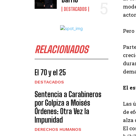
model
DESTACADOS
actor
Pero 
Parte
RELACIONADOS
creci
duran
dema
El 70 y el 25
DESTACADOS
El es
Sentencia a Carabineros
por Golpiza a Moisés
Las 
Órdenes: Otra Vez la
de ef
Impunidad
alza 
El c
DERECHOS HUMANOS