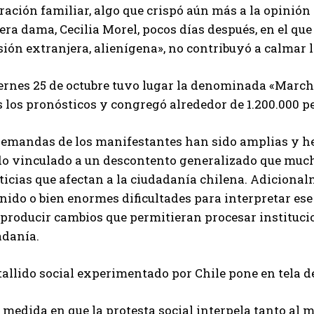
ración familiar, algo que crispó aún más a la opinión p
ra dama, Cecilia Morel, pocos días después, en el que
ión extranjera, alienígena», no contribuyó a calmar 
iernes 25 de octubre tuvo lugar la denominada «Marc
s los pronósticos y congregó alrededor de 1.200.000 
demandas de los manifestantes han sido amplias y he
do vinculado a un descontento generalizado que much
ticias que afectan a la ciudadanía chilena. Adicionalm
nido o bien enormes dificultades para interpretar es
 producir cambios que permitieran procesar instituc
adanía.
tallido social experimentado por Chile pone en tela d
 medida en que la protesta social interpela tanto al