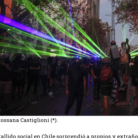
ossana Castiglioni (*).
tallido social en Chile sorprendió a propios y extraños