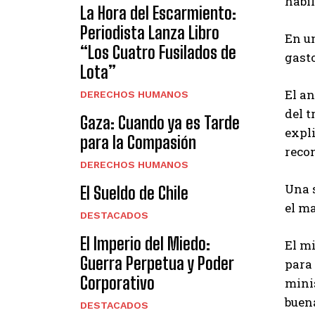
hábil
La Hora del Escarmiento:
Periodista Lanza Libro
En un
“Los Cuatro Fusilados de
gasto
Lota”
El an
DERECHOS HUMANOS
del t
Gaza: Cuando ya es Tarde
expli
para la Compasión
recon
DERECHOS HUMANOS
Una 
El Sueldo de Chile
el m
DESTACADOS
El Imperio del Miedo:
El m
Guerra Perpetua y Poder
para 
Corporativo
minis
buena
DESTACADOS