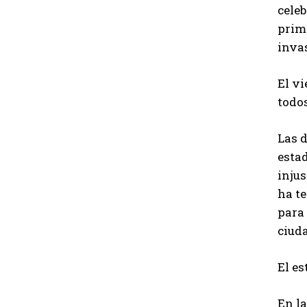
celeb
prime
invas
El v
todo
Las 
esta
injus
ha te
para
ciud
El es
En la