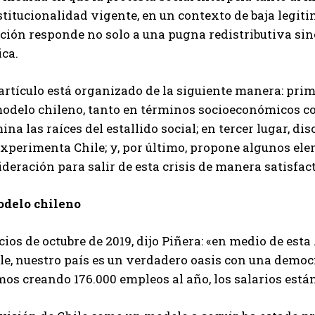
stitucionalidad vigente, en un contexto de baja legitim
pción responde no solo a una pugna redistributiva si
ica.
artículo está organizado de la siguiente manera: pri
modelo chileno, tanto en términos socioeconómicos co
na las raíces del estallido social; en tercer lugar, di
experimenta Chile; y, por último, propone algunos el
deración para salir de esta crisis de manera satisfact
odelo chileno
cios de octubre de 2019, dijo Piñera: «en medio de e
le, nuestro país es un verdadero oasis con una democra
os creando 176.000 empleos al año, los salarios está