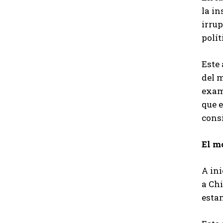
la in
irru
polít
Este 
del 
exami
que 
consi
El m
A ini
a Chi
estam