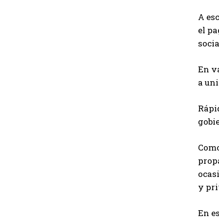
A esc
el pa
socia
En va
a uni
Rápi
gobi
Como 
prop
ocasi
y pr
En es