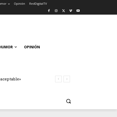
umor
Opinión
RedDigitalTV
HUMOR
OPINIÓN
naceptable»