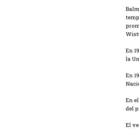
Balme
temp
prom
Wistu
En 19
la U
En 19
Nacio
En el
del p
El ve