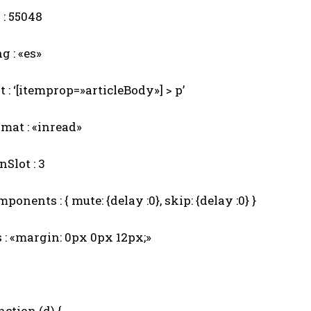
: 55048
 : «es»
 : ‘[itemprop=»articleBody»] > p’
mat : «inread»
Slot : 3
onents : { mute: {delay :0}, skip: {delay :0} }
 : «margin: 0px 0px 12px;»
ction (d) {