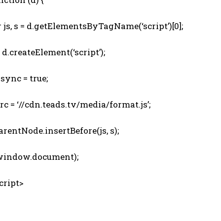
js, s = d.getElementsByTagName(‘script’)[0];
d.createElement(‘script’);
sync = true;
c = ‘//cdn.teads.tv/media/format.js’;
rentNode.insertBefore(js, s);
indow.document);
ript>