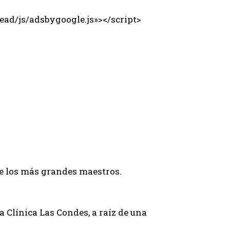
ad/js/adsbygoogle.js»></script>
e los más grandes maestros.
a Clínica Las Condes, a raíz de una