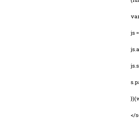
var 
js = 
js.a
js.sr
s.pa
})(w
</sc