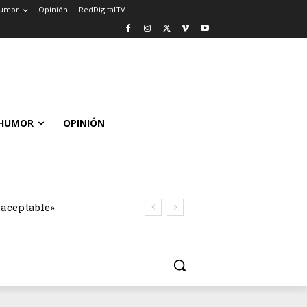
umor
Opinión
RedDigitalTV
HUMOR
OPINIÓN
naceptable»