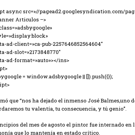
ipt async src=»//pagead2.googlesyndication.com/page
anner Articulos –>
 class=»adsbygoogle»
e=»display:block»
-ad-client=»ca-pub-2257646852564604″
-ad-slot=»2173848770″
-ad-format=»auto»></ins>
pt>
ygoogle = window.adsbygoogle || []).push({});
ipt>
rmó que “nos ha dejado el inmenso José Balmes,uno d
daremos tu valentía, tu consecuencia, y tú genio”.
ncipios del mes de agosto el pintor fue internado en l
onía que lo mantenía en estado crítico.