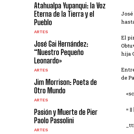
Atahualpa Yupanqui: la Voz
Eterna de la Tierra y el
José 
Pueblo
hasta
ARTES
El pi
José Gai Hernández:
Obtuv
“Nuestro Pequeño
hija
Leonardo»
Entre
ARTES
de P
Jim Morrison: Poeta de
Otro Mundo
<scr
ARTES
= || [
Pasión y Muerte de Pier
Paolo Passolini
_ttf
ARTES