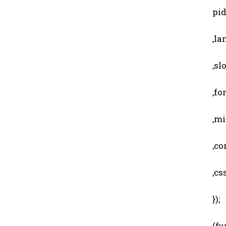
pid 
,lang
,slot
,for
,min
,comp
,css
});
(fun