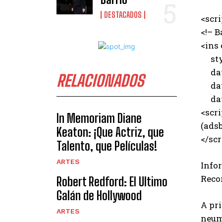
DESTACADOS
<scr
<!– B
<ins
styl
data
RELACIONADOS
data
data
<scri
In Memoriam Diane
(adsb
Keaton: ¡Que Actriz, que
</scr
Talento, que Películas!
ARTES
Info
Recor
Robert Redford: El Ultimo
Galán de Hollywood
A pri
ARTES
neum