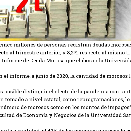
 cinco millones de personas registran deudas morosas
cto al trimestre anterior, y 8,2%, respecto al mismo t
 Informe de Deuda Morosa que elaboran la Universida
 el informe, a junio de 2020, la cantidad de morosos l
s posible distinguir el efecto de la pandemia con tan
an tomado a nivel estatal, como reprogramaciones, lo
l número de morosos como en los montos de impagos”
acultad de Economía y Negocios de la Universidad San
anto a cantidad, el 42% de las personas morosas lo est