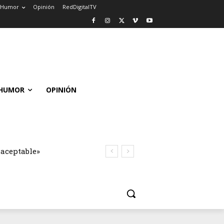
Humor
Opinión
RedDigitalTV
HUMOR
OPINIÓN
naceptable»