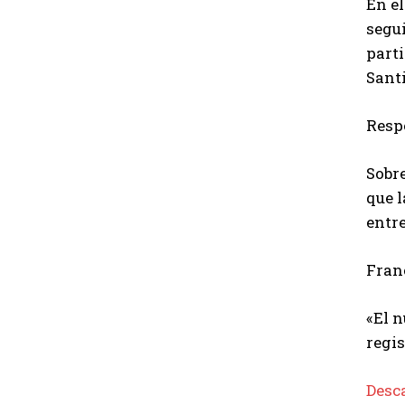
En el
segui
parti
Santi
Resp
Sobre
que 
entre
Fran
«El n
regis
Desca