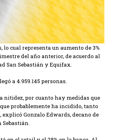
, lo cual representa un aumento de 3%
rimestre del año anterior, de acuerdo al
d San Sebastián y Equifax.
legó a 4.959.145 personas.
ta nitidez, por cuanto hay medidas que
 que probablemente ha incidido, tanto
, explicó Gonzalo Edwards, decano de
 Sebastián.
á en el retail y el 28% en la banca. Al