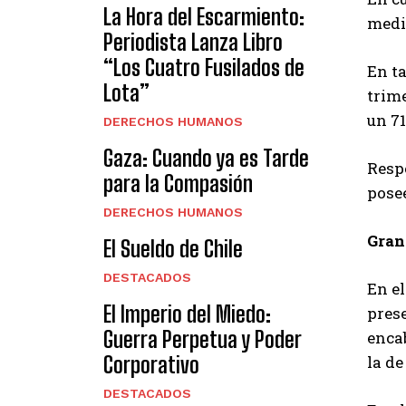
La Hora del Escarmiento:
medir
Periodista Lanza Libro
“Los Cuatro Fusilados de
En ta
Lota”
trime
un 7
DERECHOS HUMANOS
Gaza: Cuando ya es Tarde
Respe
para la Compasión
pose
DERECHOS HUMANOS
Gran
El Sueldo de Chile
DESTACADOS
En el
El Imperio del Miedo:
pres
Guerra Perpetua y Poder
encab
Corporativo
la de
DESTACADOS