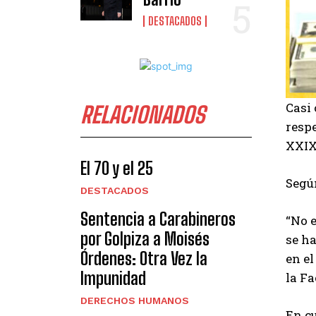
DESTACADOS
Casi
RELACIONADOS
respe
XXIX
El 70 y el 25
Según
DESTACADOS
Sentencia a Carabineros
“No e
por Golpiza a Moisés
se h
Órdenes: Otra Vez la
en e
Impunidad
la F
DERECHOS HUMANOS
En cu