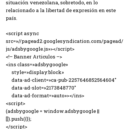
situación venezolana, sobretodo, en lo
relacionado a la libertad de expresión en este
país.
<script async
src=»//pagead2.googlesyndication.com/pagead/
js/adsbygoogle.js»></script>
<!– Banner Articulos –>
<ins class=»adsbygoogle»
style=»display:block»
data-ad-client=»ca-pub-2257646852564604″
data-ad-slot=»2173848770″
data-ad-format=»auto»></ins>
<script>
(adsbygoogle = window.adsbygoogle ||
[]).push({});
</script>