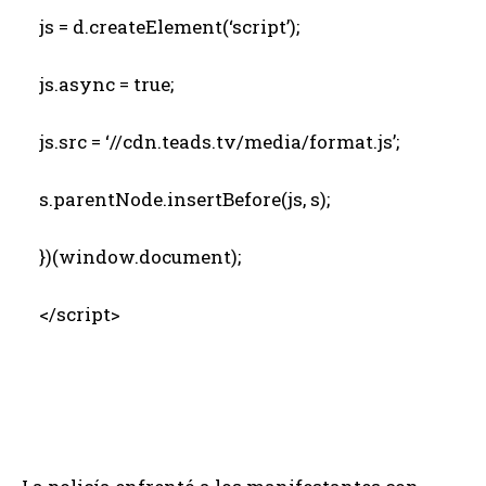
js = d.createElement(‘script’);
js.async = true;
js.src = ‘//cdn.teads.tv/media/format.js’;
s.parentNode.insertBefore(js, s);
})(window.document);
</script>