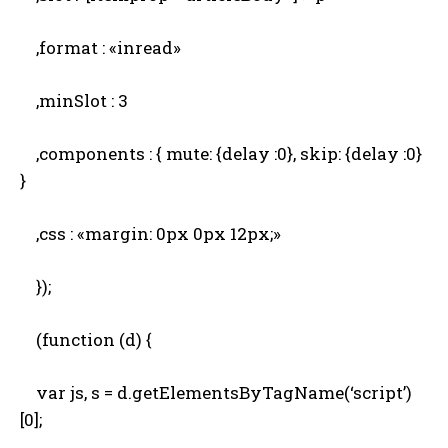
,format : «inread»
,minSlot : 3
,components : { mute: {delay :0}, skip: {delay :0}
}
,css : «margin: 0px 0px 12px;»
});
(function (d) {
var js, s = d.getElementsByTagName(‘script’)
[0];