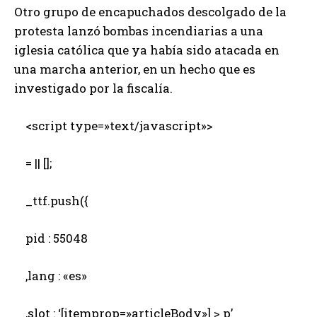
Otro grupo de encapuchados descolgado de la
protesta lanzó bombas incendiarias a una
iglesia católica que ya había sido atacada en
una marcha anterior, en un hecho que es
investigado por la fiscalía.
<script type=»text/javascript»>
= || [];
_ttf.push({
pid : 55048
,lang : «es»
,slot : ‘[itemprop=»articleBody»] > p’