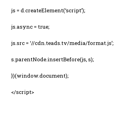
js = d.createElement(‘script’);
js.async = true;
js.src = ‘//cdn.teads.tv/media/format.js’;
s.parentNode.insertBefore(js, s);
})(window.document);
</script>