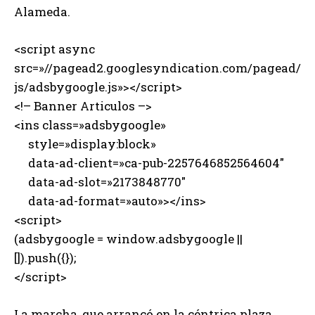
Alameda.
<script async
src=»//pagead2.googlesyndication.com/pagead/
js/adsbygoogle.js»></script>
<!– Banner Articulos –>
<ins class=»adsbygoogle»
style=»display:block»
data-ad-client=»ca-pub-2257646852564604″
data-ad-slot=»2173848770″
data-ad-format=»auto»></ins>
<script>
(adsbygoogle = window.adsbygoogle ||
[]).push({});
</script>
La marcha, que arrancó en la céntrica plaza