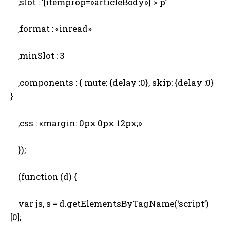
,slot : ‘[itemprop=»articleBody»] > p’
,format : «inread»
,minSlot : 3
,components : { mute: {delay :0}, skip: {delay :0}
}
,css : «margin: 0px 0px 12px;»
});
(function (d) {
var js, s = d.getElementsByTagName(‘script’)
[0];