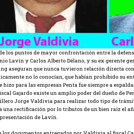
de los puntos de mayor confrontación entre la defensa
io Lavín y Carlos Alberto Délano, y su ex gerente gen
ng aseguran que nunca tuvieron relación directa con 
icamente no lo conocían, que habían prohibido su entr
e hizo para las empresas Penta fue siempre a espaldas
iscal Gajardo existe un amplio poder del dueño de Pe
llero Jorge Valdivia para realizar todo tipo de trámi
a una rectificación por lo tributos de un bien raíz el 
epresentación de Lavín.
 los documentos entregados por Valdivia al fiscal Ca