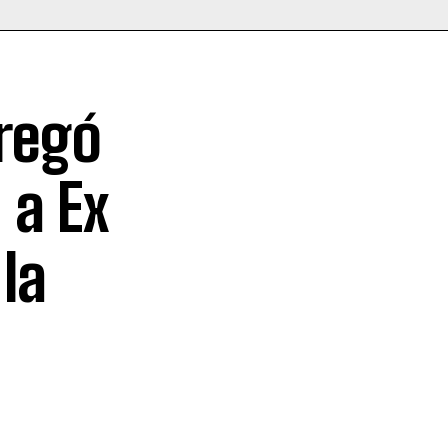
regó
 a Ex
la