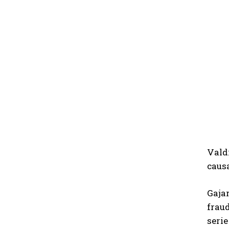
Valdi
caus
Gajar
fraud
serie