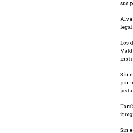
sus p
Alvar
legal
Los 
Valdi
insti
Sin 
por m
justa
Tamb
irreg
Sin e