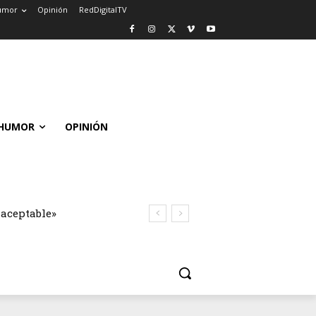
umor
Opinión
RedDigitalTV
HUMOR
OPINIÓN
naceptable»