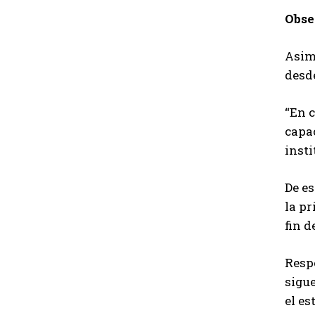
Obse
Asimi
desde
“En c
capac
insti
De es
la pr
fin d
Respe
sigu
el es