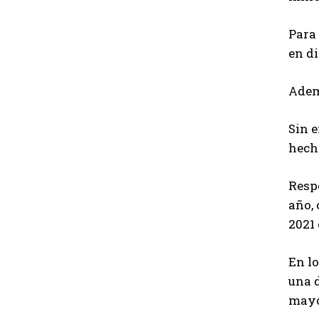
Para 
en d
Ademá
Sin 
hecho
Resp
año, 
2021 
En lo
una d
mayo