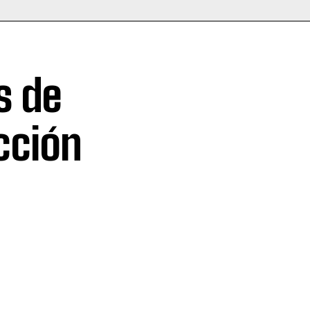
s de
cción