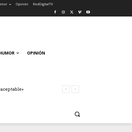
umor
Opinión
RedDigitalTV
HUMOR
OPINIÓN
naceptable»