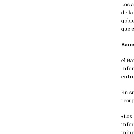
Los a
de l
gobie
que e
Banc
el Ba
Infor
entre
En su
recup
«Los 
infe
mine