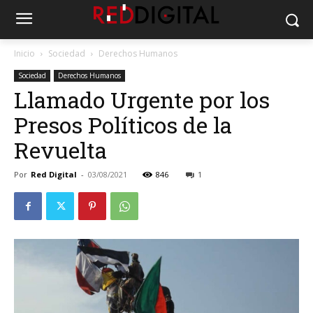
Inicio
Sociedad
Derechos Humanos
Sociedad
Derechos Humanos
Llamado Urgente por los
Presos Políticos de la
Revuelta
Por
Red Digital
-
03/08/2021
846
1