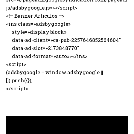
js/adsbygoogle.js»></script>
<!– Banner Articulos –>
<ins class=»adsbygoogle»
style=»display:block»
data-ad-client=»ca-pub-2257646852564604″
data-ad-slot=»2173848770″
data-ad-format=»auto»></ins>
<script>
(adsbygoogle = window.adsbygoogle ||
[]).push({});
</script>