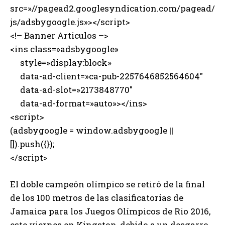
src=»//pagead2.googlesyndication.com/pagead/
js/adsbygoogle.js»></script>
<!– Banner Articulos –>
<ins class=»adsbygoogle»
style=»display:block»
data-ad-client=»ca-pub-2257646852564604″
data-ad-slot=»2173848770″
data-ad-format=»auto»></ins>
<script>
(adsbygoogle = window.adsbygoogle ||
[]).push({});
</script>
El doble campeón olímpico se retiró de la final
de los 100 metros de las clasificatorias de
Jamaica para los Juegos Olímpicos de Rio 2016,
este viernes en Kingston, debido a un desgarro